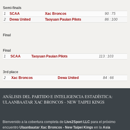
Semi-finals
1
SCAA
Xac Broncos
90 : 75
2
Dewa United
Taoyuan Pauian Pilots
86 : 100
Final
Final
1
SCAA
Taoyuan Pauian Pilots
113 : 103
3rd place
2
Xac Broncos
Dewa United
84 : 66
ANÁLISIS DEL PARTIDO E INTELIGENCIA ESTADÍSTICA:
ULAANBAATAR XAC BRONCOS - NEW TAIPEI KINGS
Bienvenido a la cobertura completa de
Live2Sport LLC
para el próximo
encuentro
Ulaanbaatar Xac Broncos - New Taipei Kings
en la
Asia