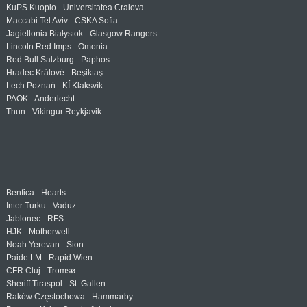
KuPS Kuopio - Universitatea Craiova
Maccabi Tel Aviv - CSKA Sofia
Jagiellonia Białystok - Glasgow Rangers
Lincoln Red Imps - Omonia
Red Bull Salzburg - Paphos
Hradec Králové - Beşiktaş
Lech Poznań - KÍ Klaksvík
PAOK - Anderlecht
Thun - Vikingur Reykjavik
Benfica - Hearts
Inter Turku - Vaduz
Jablonec - RFS
HJK - Motherwell
Noah Yerevan - Sion
Paide LM - Rapid Wien
CFR Cluj - Tromsø
Sheriff Tiraspol - St. Gallen
Raków Częstochowa - Hammarby