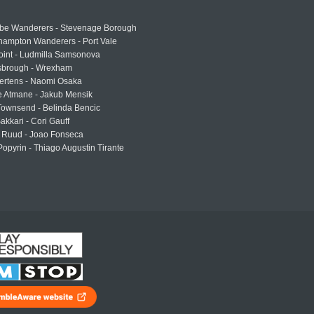
e Wanderers - Stevenage Borough
hampton Wanderers - Port Vale
oint - Ludmilla Samsonova
sbrough - Wrexham
ertens - Naomi Osaka
e Atmane - Jakub Mensik
Townsend - Belinda Bencic
akkari - Cori Gauff
 Ruud - Joao Fonseca
Popyrin - Thiago Augustin Tirante