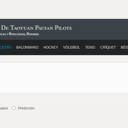
 De Taoyuan Pauian Pilots
ticas y Resultados, Resumen
CESTO
BALONMANO
HOCKEY
VÓLEIBOL
TENIS
CRÍQUET
BÉI
cados
Predicción