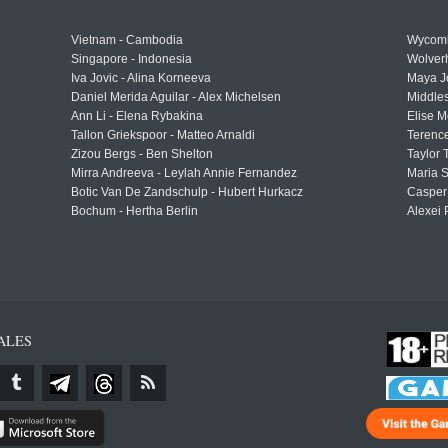
Vietnam - Cambodia
Wycomb
Singapore - Indonesia
Wolver
Iva Jovic - Alina Korneeva
Maya J
Daniel Merida Aguilar - Alex Michelsen
Middle
Ann Li - Elena Rybakina
Elise M
Tallon Griekspoor - Matteo Arnaldi
Terenc
Zizou Bergs - Ben Shelton
Taylor 
Mirra Andreeva - Leylah Annie Fernandez
Maria S
Botic Van De Zandschulp - Hubert Hurkacz
Casper
Bochum - Hertha Berlin
Alexei 
ALES