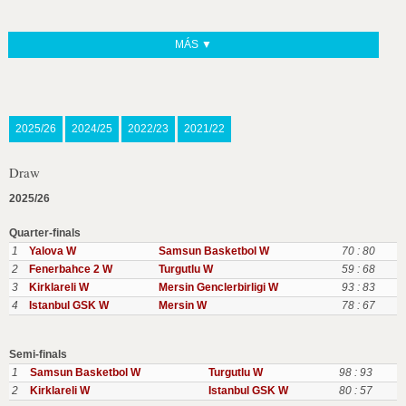
MÁS ▼
2025/26
2024/25
2022/23
2021/22
Draw
2025/26
Quarter-finals
1
Yalova W
Samsun Basketbol W
70 : 80
2
Fenerbahce 2 W
Turgutlu W
59 : 68
3
Kirklareli W
Mersin Genclerbirligi W
93 : 83
4
Istanbul GSK W
Mersin W
78 : 67
Semi-finals
1
Samsun Basketbol W
Turgutlu W
98 : 93
2
Kirklareli W
Istanbul GSK W
80 : 57