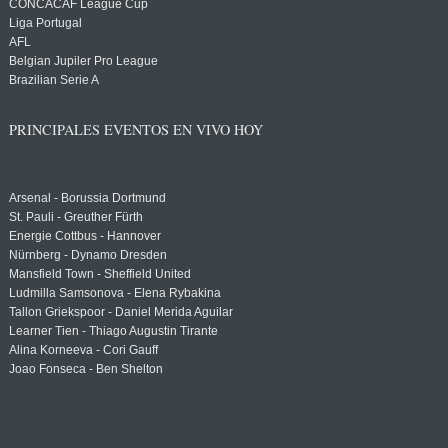
CONCACAF League Cup
Liga Portugal
AFL
Belgian Jupiler Pro League
Brazilian Serie A
PRINCIPALES EVENTOS EN VIVO HOY
Arsenal - Borussia Dortmund
St. Pauli - Greuther Fürth
Energie Cottbus - Hannover
Nürnberg - Dynamo Dresden
Mansfield Town - Sheffield United
Ludmilla Samsonova - Elena Rybakina
Tallon Griekspoor - Daniel Merida Aguilar
Learner Tien - Thiago Augustin Tirante
Alina Korneeva - Cori Gauff
Joao Fonseca - Ben Shelton