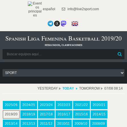
español
info@live2sport.com
Spanish Liga Femenina Basketball 2019/20
resultados, clasificaciones
YESTERDAY
TODAY
TOMORROW
07/08 08:14
2025/26
2024/25
2023/24
2022/23
2021/22
2020/21
2019/20
2018/19
2017/18
2016/17
2015/16
2014/15
2013/14
2012/13
2011/12
2010/11
2009/10
2008/09