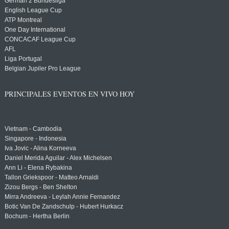
German 2 Bundesliga
English League Cup
ATP Montreal
One Day International
CONCACAF League Cup
AFL
Liga Portugal
Belgian Jupiler Pro League
PRINCIPALES EVENTOS EN VIVO HOY
Vietnam - Cambodia
Singapore - Indonesia
Iva Jovic - Alina Korneeva
Daniel Merida Aguilar - Alex Michelsen
Ann Li - Elena Rybakina
Tallon Griekspoor - Matteo Arnaldi
Zizou Bergs - Ben Shelton
Mirra Andreeva - Leylah Annie Fernandez
Botic Van De Zandschulp - Hubert Hurkacz
Bochum - Hertha Berlin