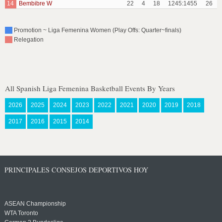
14
Bembibre W
22
4
18
1245:1455
26
Promotion ~ Liga Femenina Women (Play Offs: Quarter~finals)
Relegation
All Spanish Liga Femenina Basketball Events By Years
2026
2025
2024
2023
2022
2021
2020
2019
2018
2017
2016
2015
2014
PRINCIPALES CONSEJOS DEPORTIVOS HOY
ASEAN Championship
WTA Toronto