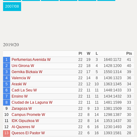
2007/08
2019/20
Pl
W
L
Pts
1
Perfumerias Avenida W
22
19
3
1640:1172
41
2
Uni Girona W
22
18
4
1428:1200
40
3
Gernika Bizkaia W
22
17
5
1550:1314
39
4
Valencia W
22
14
8
1436:1323
36
5
Araski W
22
12
10
1363:1345
34
6
Cadi La Seu W
22
11
11
1448:1433
33
7
Ensino W
22
11
11
1434:1432
33
8
Ciudad de La Laguna W
22
11
11
1481:1599
33
9
Zaragoza W
22
9
13
1381:1509
31
10
Campus Promete W
22
8
14
1298:1387
30
11
IDK Gipuzkoa W
22
8
14
1353:1437
30
12
Al-Qazeres W
22
6
16
1230:1493
28
13
Quesos El Pastor W
22
6
16
1393:1581
28