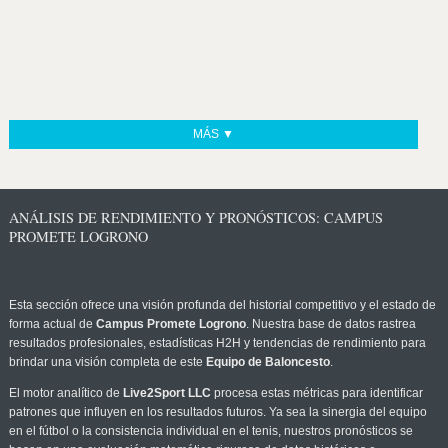
MÁS ▼
ANÁLISIS DE RENDIMIENTO Y PRONÓSTICOS: CAMPUS
PROMETE LOGRONO
Esta sección ofrece una visión profunda del historial competitivo y el estado de
forma actual de
Campus Promete Logrono
. Nuestra base de datos rastrea
resultados profesionales, estadísticas H2H y tendencias de rendimiento para
brindar una visión completa de este
Equipo de Baloncesto
.
El motor analítico de
Live2Sport LLC
procesa estas métricas para identificar
patrones que influyen en los resultados futuros. Ya sea la sinergia del equipo
en el fútbol o la consistencia individual en el tenis, nuestros pronósticos se