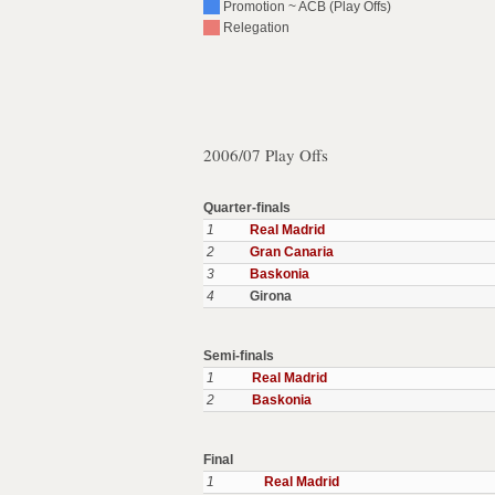
Promotion ~ ACB (Play Offs)
Relegation
2006/07 Play Offs
Quarter-finals
1
Real Madrid
2
Gran Canaria
3
Baskonia
4
Girona
Semi-finals
1
Real Madrid
2
Baskonia
Final
1
Real Madrid