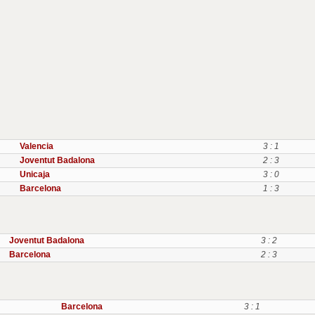
Valencia
3 : 1
Joventut Badalona
2 : 3
Unicaja
3 : 0
Barcelona
1 : 3
Joventut Badalona
3 : 2
Barcelona
2 : 3
Barcelona
3 : 1