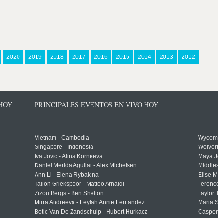
2020
2019
2018
2017
2016
2015
2014
2013
2012
 HOY
PRINCIPALES EVENTOS EN VIVO HOY
Vietnam - Cambodia
Wycomb
Singapore - Indonesia
Wolver
Iva Jovic - Alina Korneeva
Maya J
Daniel Merida Aguilar - Alex Michelsen
Middle
Ann Li - Elena Rybakina
Elise M
Tallon Griekspoor - Matteo Arnaldi
Terenc
Zizou Bergs - Ben Shelton
Taylor 
Mirra Andreeva - Leylah Annie Fernandez
Maria S
Botic Van De Zandschulp - Hubert Hurkacz
Casper