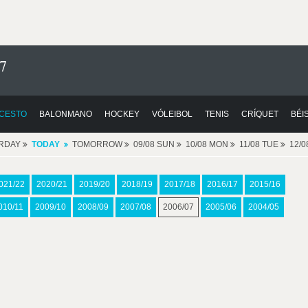
7
CESTO
BALONMANO
HOCKEY
VÓLEIBOL
TENIS
CRÍQUET
BÉI
RDAY
TODAY
TOMORROW
09/08 SUN
10/08 MON
11/08 TUE
12/
021/22
2020/21
2019/20
2018/19
2017/18
2016/17
2015/16
010/11
2009/10
2008/09
2007/08
2006/07
2005/06
2004/05