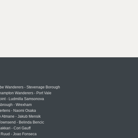
e Wanderers - Stevenage Borough
hampton Wanderers - Port Vale
oint - Ludmilla Samsonova
sbrough - Wrexham
ertens - Naomi Osaka
e Atmane - Jakub Mensik
Townsend - Belinda Bencic
akkari - Cori Gauff
 Ruud - Joao Fonseca