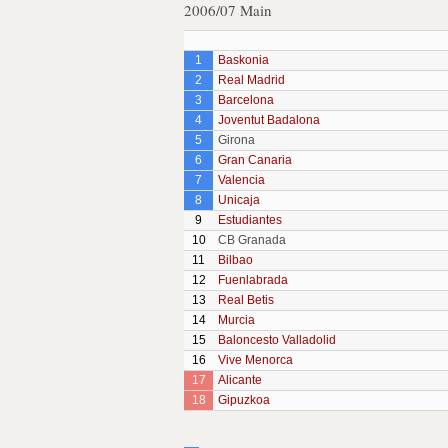
2006/07 Main
1
Baskonia
2
Real Madrid
3
Barcelona
4
Joventut Badalona
5
Girona
6
Gran Canaria
7
Valencia
8
Unicaja
9
Estudiantes
10
CB Granada
11
Bilbao
12
Fuenlabrada
13
Real Betis
14
Murcia
15
Baloncesto Valladolid
16
Vive Menorca
17
Alicante
18
Gipuzkoa