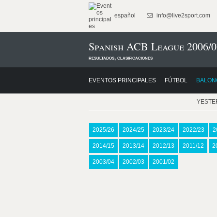
español
info@live2sport.com
Spanish ACB League 2006/0
resultados, clasificaciones
EVENTOS PRINCIPALES
FÚTBOL
BALON
YESTE
2025/26
2024/25
2023/24
2022/23
2
2014/15
2013/14
2012/13
2011/12
2
2003/04
2002/03
2001/02