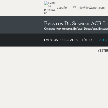
español
info@live2sport.com
Eventos De Spanish ACB L
Consejos para Apostar, En Vivo, Dónde Ver, Estadís
EVENTOS PRINCIPALES
FÚTBOL
BALON
YESTE