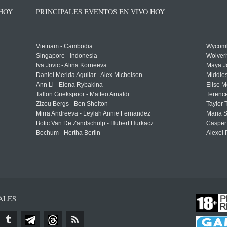
 HOY
PRINCIPALES EVENTOS EN VIVO HOY
Vietnam - Cambodia
Wycomb
Singapore - Indonesia
Wolver
Iva Jovic - Alina Korneeva
Maya J
Daniel Merida Aguilar - Alex Michelsen
Middle
Ann Li - Elena Rybakina
Elise M
Tallon Griekspoor - Matteo Arnaldi
Terenc
Zizou Bergs - Ben Shelton
Taylor 
Mirra Andreeva - Leylah Annie Fernandez
Maria S
Botic Van De Zandschulp - Hubert Hurkacz
Casper
Bochum - Hertha Berlin
Alexei 
ALES