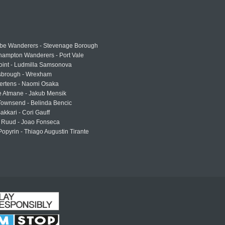
e Wanderers - Stevenage Borough
hampton Wanderers - Port Vale
oint - Ludmilla Samsonova
sbrough - Wrexham
ertens - Naomi Osaka
e Atmane - Jakub Mensik
Townsend - Belinda Bencic
akkari - Cori Gauff
 Ruud - Joao Fonseca
Popyrin - Thiago Augustin Tirante