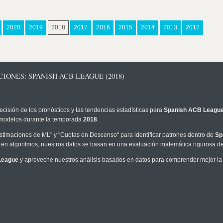
2020
2019
2018
2017
2016
2015
2014
2013
2012
IONES: SPANISH ACB LEAGUE (2018)
ecisión de los pronósticos y las tendencias estadísticas para
Spanish ACB Leagu
os modelos durante la temporada
2018
.
timaciones de ML" y "Cuotas en Descenso" para identificar patrones dentro de
Sp
en algoritmos, nuestros datos se basan en una evaluación matemática rigurosa de 
League
y aproveche nuestros análisis basados en datos para comprender mejor la p