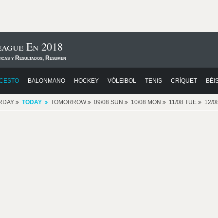
eague En 2018
ticas y Resultados, Resumen
CESTO
BALONMANO
HOCKEY
VÓLEIBOL
TENIS
CRÍQUET
BÉI
RDAY
TODAY
TOMORROW
09/08 SUN
10/08 MON
11/08 TUE
12/