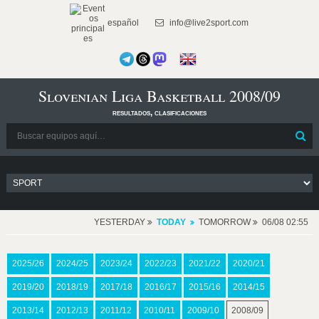
español
info@live2sport.com
Slovenian Liga Basketball 2008/09
resultados, clasificaciones
YESTERDAY
TODAY
TOMORROW
06/08 02:55
2025/26
2024/25
2023/24
2022/23
2021/22
2020/21
2019/20
2018/19
2017/18
2016/17
2015/16
2014/15
2013/14
2012/13
2011/12
2010/11
2009/10
2008/09