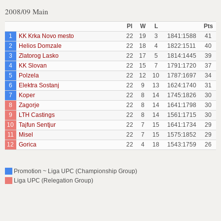
2008/09 Main
Pl
W
L
Pts
1
KK Krka Novo mesto
22
19
3
1841:1588
41
2
Helios Domzale
22
18
4
1822:1511
40
3
Zlatorog Lasko
22
17
5
1814:1445
39
4
KK Slovan
22
15
7
1791:1720
37
5
Polzela
22
12
10
1787:1697
34
6
Elektra Sostanj
22
9
13
1624:1740
31
7
Koper
22
8
14
1745:1826
30
8
Zagorje
22
8
14
1641:1798
30
9
LTH Castings
22
8
14
1561:1715
30
10
Tajfun Sentjur
22
7
15
1641:1734
29
11
Misel
22
7
15
1575:1852
29
12
Gorica
22
4
18
1543:1759
26
Promotion ~ Liga UPC (Championship Group)
Liga UPC (Relegation Group)