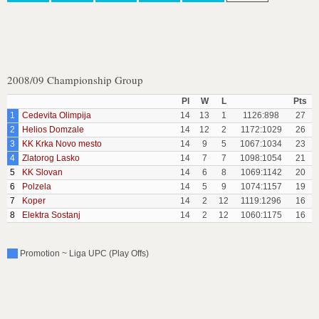
2008/09 Championship Group
Pl
W
L
Pts
1
Cedevita Olimpija
14
13
1
1126:898
27
2
Helios Domzale
14
12
2
1172:1029
26
3
KK Krka Novo mesto
14
9
5
1067:1034
23
4
Zlatorog Lasko
14
7
7
1098:1054
21
5
KK Slovan
14
6
8
1069:1142
20
6
Polzela
14
5
9
1074:1157
19
7
Koper
14
2
12
1119:1296
16
8
Elektra Sostanj
14
2
12
1060:1175
16
Promotion ~ Liga UPC (Play Offs)