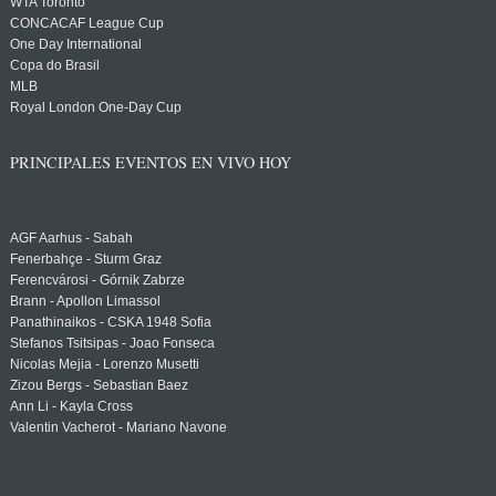
WTA Toronto
CONCACAF League Cup
One Day International
Copa do Brasil
MLB
Royal London One-Day Cup
PRINCIPALES EVENTOS EN VIVO HOY
AGF Aarhus - Sabah
Fenerbahçe - Sturm Graz
Ferencvárosi - Górnik Zabrze
Brann - Apollon Limassol
Panathinaikos - CSKA 1948 Sofia
Stefanos Tsitsipas - Joao Fonseca
Nicolas Mejia - Lorenzo Musetti
Zizou Bergs - Sebastian Baez
Ann Li - Kayla Cross
Valentin Vacherot - Mariano Navone