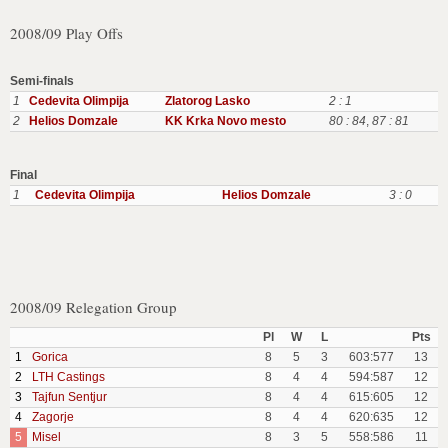
2008/09 Play Offs
Semi-finals
1
Cedevita Olimpija
Zlatorog Lasko
2 : 1
2
Helios Domzale
KK Krka Novo mesto
80 : 84
,
87 : 81
Final
1
Cedevita Olimpija
Helios Domzale
3 : 0
2008/09 Relegation Group
Pl
W
L
Pts
1
Gorica
8
5
3
603:577
13
2
LTH Castings
8
4
4
594:587
12
3
Tajfun Sentjur
8
4
4
615:605
12
4
Zagorje
8
4
4
620:635
12
5
Misel
8
3
5
558:586
11