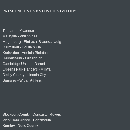
PRINCIPALES EVENTOS EN VIVO HOY
Thailand - Myanmar
Malaysia - Philippines
Magdeburg - Eintracht Braunschweig
Darmstadt - Holstein Kiel
Karlsruher - Arminia Bielefeld
Heidenheim - Osnabrück
Cambridge United - Barnet
Queens Park Rangers - Millwall
Derby County - Lincoln City
Barnsley - Wigan Athletic
Stockport County - Doncaster Rovers
West Ham United - Portsmouth
Burnley - Notts County