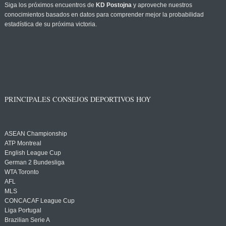
Siga los próximos encuentros de
KD Postojna
y aproveche nuestros
conocimientos basados en datos para comprender mejor la probabilidad
estadística de su próxima victoria.
PRINCIPALES CONSEJOS DEPORTIVOS HOY
ASEAN Championship
ATP Montreal
English League Cup
German 2 Bundesliga
WTA Toronto
AFL
MLS
CONCACAF League Cup
Liga Portugal
Brazilian Serie A