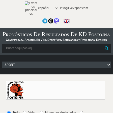
español
info@live2sport.com
Pronósticos De Resultados De KD Postojna
Consejos para Apostar, En Vivo, Dónde Ver, Estadísticas y Resultados, Resumen
Todo
Video
Momentos destacados