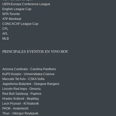
UEFA Europa Conference League
English League Cup
WTA Toronto
ATP Montreal
CONCACAF League Cup
CFL
AFL
MLB
PRINCIPALES EVENTOS EN VIVO HOY
Arizona Cardinals - Carolina Panthers
KuPS Kuopio - Universitatea Craiova
Maccabi Tel Aviv - CSKA Sofia
Jagiellonia Białystok - Glasgow Rangers
Lincoln Red Imps - Omonia
Red Bull Salzburg - Paphos
Hradec Králové - Beşiktaş
Lech Poznań - KÍ Klaksvík
PAOK - Anderlecht
Thun - Vikingur Reykjavik