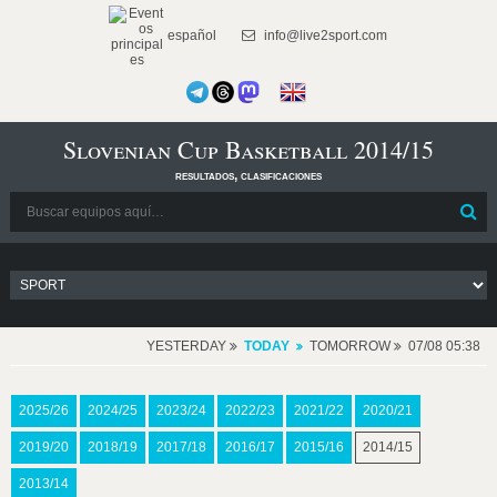
español
info@live2sport.com
Slovenian Cup Basketball 2014/15
resultados, clasificaciones
YESTERDAY
TODAY
TOMORROW
07/08 05:38
2025/26
2024/25
2023/24
2022/23
2021/22
2020/21
2019/20
2018/19
2017/18
2016/17
2015/16
2014/15
2013/14