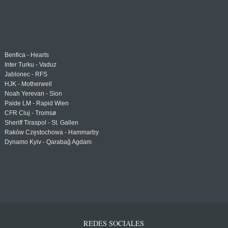
Benfica - Hearts
Inter Turku - Vaduz
Jablonec - RFS
HJK - Motherwell
Noah Yerevan - Sion
Paide LM - Rapid Wien
CFR Cluj - Tromsø
Sheriff Tiraspol - St. Gallen
Raków Częstochowa - Hammarby
Dynamo Kyiv - Qarabağ Agdam
REDES SOCIALES