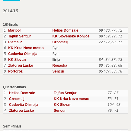
2014/15
1/8-finals
1
Maribor
Helios Domzale
69 : 80
,
77 : 72
2
Tajfun Sentjur
KK Slovenske Konjice
89 : 59
,
99 : 71
3
Plama P.
Crnomelj
72 : 72
,
60 : 71
4
KK Krka Novo mesto
Bye
5
Cedevita Olimpija
Bye
6
KK Slovan
Ilirija
84 : 84
,
87 : 73
7
Zlatorog Lasko
Rogaska
80 : 85
,
83 : 68
8
Portoroz
Sencur
85 : 87
,
53 : 78
Quarter-finals
1
Helios Domzale
Tajfun Sentjur
77 : 87
2
Crnomelj
KK Krka Novo mesto
53 : 71
3
Cedevita Olimpija
KK Slovan
104 : 68
4
Zlatorog Lasko
Sencur
79 : 71
Semi-finals