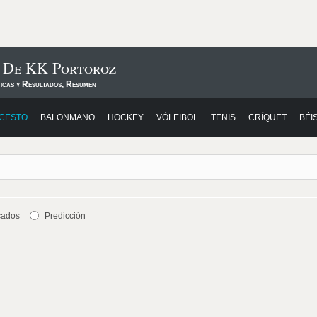
s De KK Portoroz
ticas y Resultados, Resumen
CESTO
BALONMANO
HOCKEY
VÓLEIBOL
TENIS
CRÍQUET
BÉI
cados
Predicción