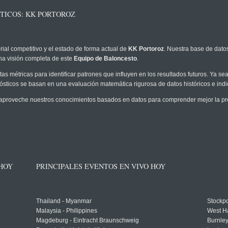
TICOS: KK PORTOROZ
rial competitivo y el estado de forma actual de
KK Portoroz
. Nuestra base de datos
na visión completa de este
Equipo de Baloncesto
.
as métricas para identificar patrones que influyen en los resultados futuros. Ya sea 
onósticos se basan en una evaluación matemática rigurosa de datos históricos e ind
aproveche nuestros conocimientos basados en datos para comprender mejor la proba
 HOY
PRINCIPALES EVENTOS EN VIVO HOY
Thailand - Myanmar
Stockpo
Malaysia - Philippines
West H
Magdeburg - Eintracht Braunschweig
Burnley