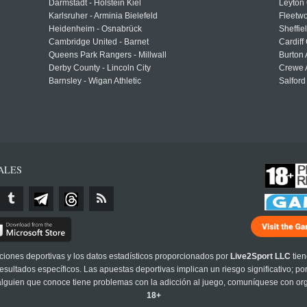
Darmstadt - Holstein Kiel
Leyton 
Karlsruher - Arminia Bielefeld
Fleetwo
Heidenheim - Osnabrück
Sheffi
Cambridge United - Barnet
Cardiff
Queens Park Rangers - Millwall
Burton 
Derby County - Lincoln City
Crewe A
Barnsley - Wigan Athletic
Salford
ALES
cciones deportivas y los datos estadísticos proporcionados por
Live2Sport LLC
tien
sultados específicos. Las apuestas deportivas implican un riesgo significativo; po
 alguien que conoce tiene problemas con la adicción al juego, comuníquese con or
18+