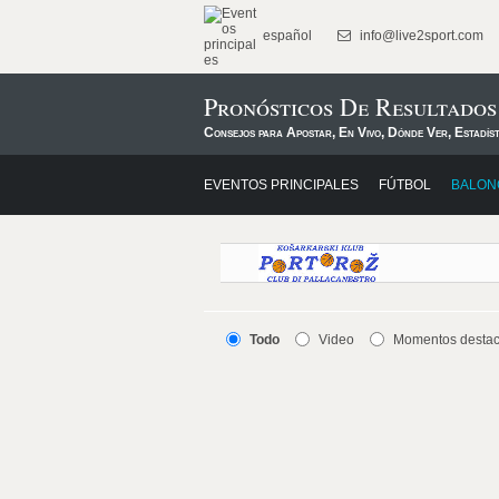
español
info@live2sport.com
Pronósticos De Resultado
Consejos para Apostar, En Vivo, Dónde Ver, Estadís
EVENTOS PRINCIPALES
FÚTBOL
BALON
Todo
Video
Momentos desta