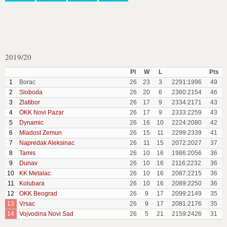
2019/20
Pl
W
L
Pts
1
Borac
26
23
3
2291:1996
49
2
Sloboda
26
20
6
2360:2154
46
3
Zlatibor
26
17
9
2334:2171
43
4
OKK Novi Pazar
26
17
9
2333:2259
43
5
Dynamic
26
16
10
2224:2080
42
6
Mladost Zemun
26
15
11
2299:2339
41
7
Napredak Aleksinac
26
11
15
2072:2027
37
8
Tamis
26
10
16
1986:2056
36
9
Dunav
26
10
16
2116:2232
36
10
KK Metalac
26
10
16
2087:2215
36
11
Kolubara
26
10
16
2089:2250
36
12
OKK Beograd
26
9
17
2099:2149
35
13
Vrsac
26
9
17
2081:2176
35
14
Vojvodina Novi Sad
26
5
21
2159:2426
31