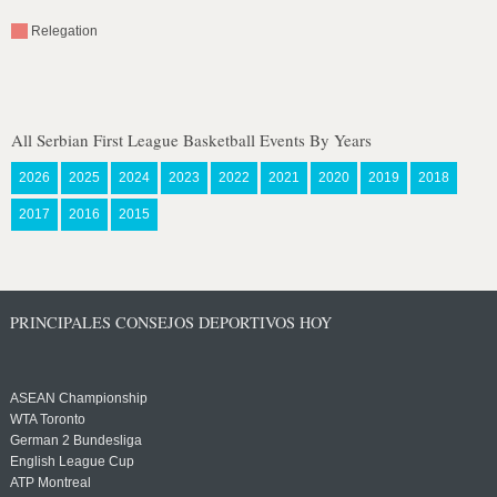
Relegation
All Serbian First League Basketball Events By Years
2026
2025
2024
2023
2022
2021
2020
2019
2018
2017
2016
2015
PRINCIPALES CONSEJOS DEPORTIVOS HOY
ASEAN Championship
WTA Toronto
German 2 Bundesliga
English League Cup
ATP Montreal