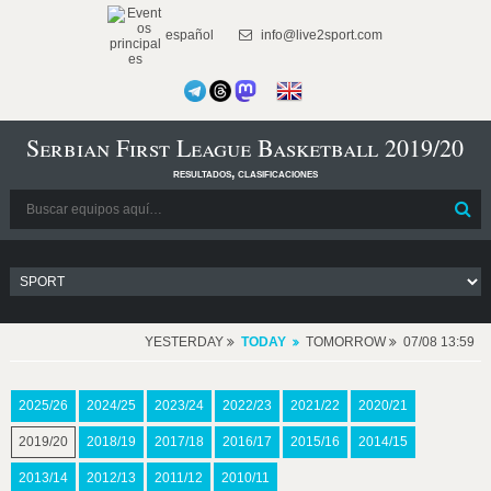
español
info@live2sport.com
Serbian First League Basketball 2019/20
resultados, clasificaciones
YESTERDAY
TODAY
TOMORROW
07/08 13:59
2025/26
2024/25
2023/24
2022/23
2021/22
2020/21
2019/20
2018/19
2017/18
2016/17
2015/16
2014/15
2013/14
2012/13
2011/12
2010/11