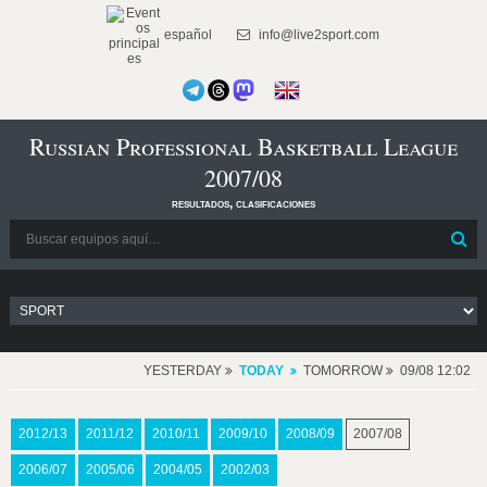
español
info@live2sport.com
Russian Professional Basketball League
2007/08
resultados, clasificaciones
YESTERDAY
TODAY
TOMORROW
09/08 12:02
2012/13
2011/12
2010/11
2009/10
2008/09
2007/08
2006/07
2005/06
2004/05
2002/03