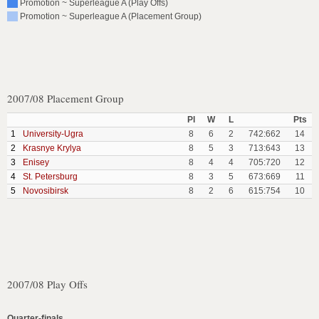
Promotion ~ Superleague A (Play Offs)
Promotion ~ Superleague A (Placement Group)
2007/08 Placement Group
Pl
W
L
Pts
1
University-Ugra
8
6
2
742:662
14
2
Krasnye Krylya
8
5
3
713:643
13
3
Enisey
8
4
4
705:720
12
4
St. Petersburg
8
3
5
673:669
11
5
Novosibirsk
8
2
6
615:754
10
2007/08 Play Offs
Quarter-finals