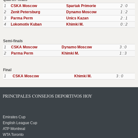
1
CSKA Moscow
Spartak Primorie
2 : 0
2
Zenit Petersburg
Dynamo Moscow
1 : 2
3
Parma Perm
Unics Kazan
2 : 1
4
Lokomotiv Kuban
Khimki M.
0 : 2
Semi-finals
1
CSKA Moscow
Dynamo Moscow
3 : 0
2
Parma Perm
Khimki M.
1 : 3
Final
1
CSKA Moscow
Khimki M.
3 : 0
PRINCIPALES CONSEJOS DEPORTIVOS HOY
Emirates Cup
English League Cup
ATP Montreal
WTA Toronto