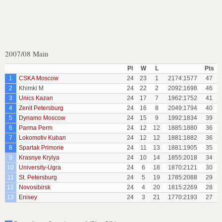
2007/08 Main
Pl
W
L
Pts
1
CSKA Moscow
24
23
1
2174:1577
47
2
Khimki M
24
22
2
2092:1698
46
3
Unics Kazan
24
17
7
1962:1752
41
4
Zenit Petersburg
24
16
8
2049:1794
40
5
Dynamo Moscow
24
15
9
1992:1834
39
6
Parma Perm
24
12
12
1885:1880
36
7
Lokomotiv Kuban
24
12
12
1881:1882
36
8
Spartak Primorie
24
11
13
1881:1905
35
9
Krasnye Krylya
24
10
14
1855:2018
34
10
University-Ugra
24
6
18
1870:2121
30
11
St. Petersburg
24
5
19
1785:2088
29
12
Novosibirsk
24
4
20
1815:2269
28
13
Enisey
24
3
21
1770:2193
27