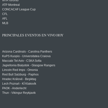
WTA Toronto
ATP Montreal
CONCACAF League Cup
CFL
AFL
MLB
PRINCIPALES EVENTOS EN VIVO HOY
Arizona Cardinals - Carolina Panthers
KuPS Kuopio - Universitatea Craiova
Maccabi Tel Aviv - CSKA Sofia
Jagiellonia Białystok - Glasgow Rangers
Lincoln Red Imps - Omonia
Red Bull Salzburg - Paphos
Hradec Králové - Beşiktaş
Lech Poznań - KÍ Klaksvík
PAOK - Anderlecht
Thun - Vikingur Reykjavik