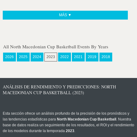
MÁS ▼
All North Macedonian Cup Basketball Events By Years
2026
2025
2024
2023
2022
2021
2019
2018
ANÁLISIS DE RENDIMIENTO Y PREDICCIONES: NORTH
MACEDONIAN CUP BASKETBALL (2023)
Esta sección ofrece un análisis profundo de la precisión de los pronósticos y
las tendencias estadísticas para
North Macedonian Cup Basketball
. Nuestra
base de datos realiza un seguimiento de los resultados, el ROI y el rendimiento
de los modelos durante la temporada
2023
.