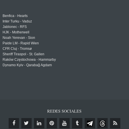
Benfica - Hearts
Inter Turku - Vaduz
Jablonec - RFS
HJK - Motherwell
Noah Yerevan - Sion
Paide LM - Rapid Wien
CFR Cluj - Tromsø
Sheriff Tiraspol - St. Gallen
Raków Częstochowa - Hammarby
Dynamo Kyiv - Qarabağ Agdam
REDES SOCIALES