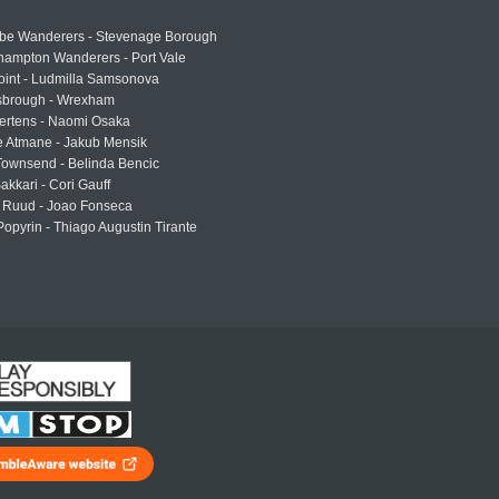
e Wanderers - Stevenage Borough
hampton Wanderers - Port Vale
oint - Ludmilla Samsonova
sbrough - Wrexham
ertens - Naomi Osaka
e Atmane - Jakub Mensik
Townsend - Belinda Bencic
akkari - Cori Gauff
 Ruud - Joao Fonseca
Popyrin - Thiago Augustin Tirante