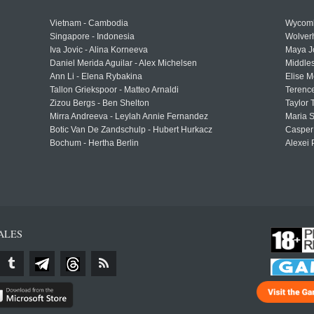
Vietnam - Cambodia
Wycomb
Singapore - Indonesia
Wolver
Iva Jovic - Alina Korneeva
Maya J
Daniel Merida Aguilar - Alex Michelsen
Middle
Ann Li - Elena Rybakina
Elise M
Tallon Griekspoor - Matteo Arnaldi
Terenc
Zizou Bergs - Ben Shelton
Taylor 
Mirra Andreeva - Leylah Annie Fernandez
Maria S
Botic Van De Zandschulp - Hubert Hurkacz
Casper
Bochum - Hertha Berlin
Alexei 
ALES