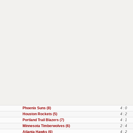
Phoenix Suns (8)
4 : 0
Houston Rockets (5)
4 : 2
Portland Trail Blazers (7)
4 : 1
Minnesota Timberwolves (6)
2 : 4
Atlanta Hawks (6)
4 : 2