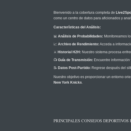
Bienvenido a la cobertura completa de
Live2Spo
como un centro de datos para aficionados y anali
Características del Análisis:
📊
Análisis de Probabilidades:
Monitoreamos los
📈
Archivo de Rendimiento:
Acceda a informació
⚔️
Historial H2H:
Nuestro sistema procesa enfrent
📺
Guía de Transmisión:
Encuentre información v
📝
Datos Post-Partido:
Regrese después del silb
Nuestro objetivo es proporcionar un entorno orie
New York Knicks
.
PRINCIPALES CONSEJOS DEPORTIVOS