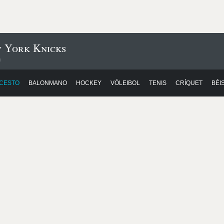
w York Knicks
n
CESTO
BALONMANO
HOCKEY
VÓLEIBOL
TENIS
CRÍQUET
BÉI