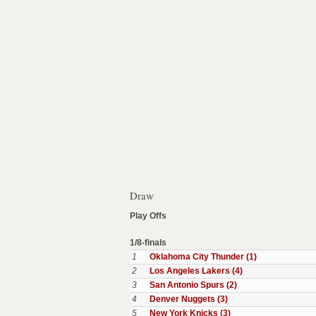
Draw
Play Offs
1/8-finals
1
Oklahoma City Thunder (1)
2
Los Angeles Lakers (4)
3
San Antonio Spurs (2)
4
Denver Nuggets (3)
5
New York Knicks (3)