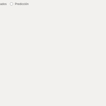
cados
Predicción