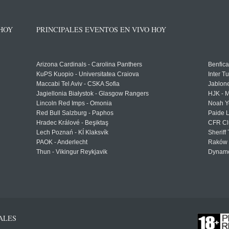
 HOY
PRINCIPALES EVENTOS EN VIVO HOY
Arizona Cardinals - Carolina Panthers
Benfica
KuPS Kuopio - Universitatea Craiova
Inter T
Maccabi Tel Aviv - CSKA Sofia
Jablon
Jagiellonia Białystok - Glasgow Rangers
HJK - M
Lincoln Red Imps - Omonia
Noah Y
Red Bull Salzburg - Paphos
Paide 
Hradec Králové - Beşiktaş
CFR Cl
Lech Poznań - KÍ Klaksvík
Sheriff 
PAOK - Anderlecht
Raków 
Thun - Vikingur Reykjavik
Dynamo
ALES