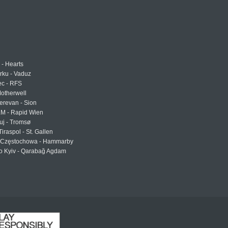
 - Hearts
urku - Vaduz
ec - RFS
otherwell
erevan - Sion
LM - Rapid Wien
uj - Tromsø
Tiraspol - St. Gallen
Częstochowa - Hammarby
 Kyiv - Qarabağ Agdam