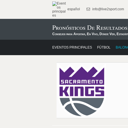
español
info@live2sport.com
Pronósticos De Resultado
Consejos para Apostar, En Vivo, Dónde Ver, Estadís
EVENTOS PRINCIPALES
FÚTBOL
BALON