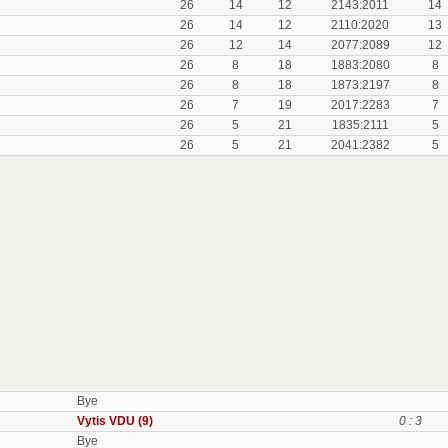
26
14
12
2143:2011
14
26
14
12
2110:2020
13
26
12
14
2077:2089
12
26
8
18
1883:2080
8
26
8
18
1873:2197
8
26
7
19
2017:2283
7
26
5
21
1835:2111
5
26
5
21
2041:2382
5
Bye
Vytis VDU (9)
0 : 3
Bye