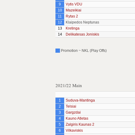
9
Vytis VDU
10
Mazeikiai
11
Rytas 2
12
Klaipedos Neptunas
13
Kretinga
14
Delikatesas Joniskis
Promotion ~ NKL (Play Offs)
2021/22 Main
1
Suduva-Mantinga
2
Telsiai
3
Gargzdai
4
Kauno Atletas
5
Zalgiris Kaunas 2
6
Vilkaviskis