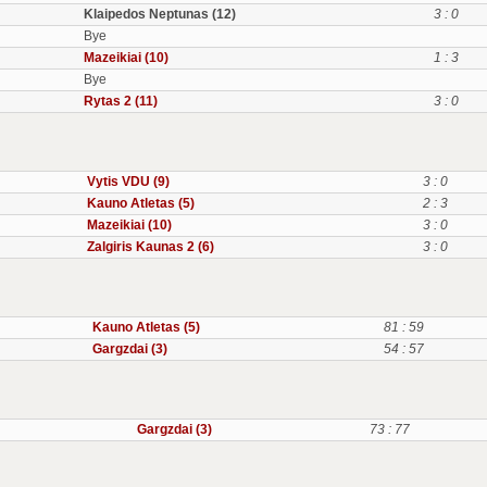
Klaipedos Neptunas (12)
3 : 0
Bye
Mazeikiai (10)
1 : 3
Bye
Rytas 2 (11)
3 : 0
Vytis VDU (9)
3 : 0
Kauno Atletas (5)
2 : 3
Mazeikiai (10)
3 : 0
Zalgiris Kaunas 2 (6)
3 : 0
Kauno Atletas (5)
81 : 59
Gargzdai (3)
54 : 57
Gargzdai (3)
73 : 77