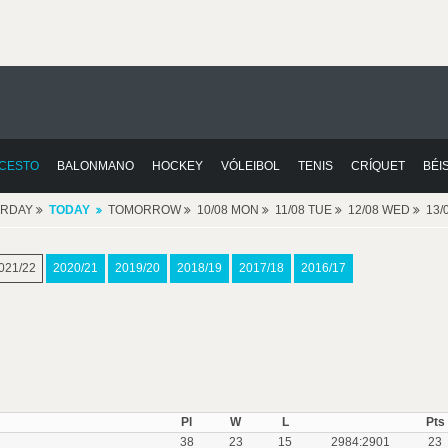
CESTO
BALONMANO
HOCKEY
VÓLEIBOL
TENIS
CRÍQUET
BÉI
ERDAY
TODAY
TOMORROW
10/08 MON
11/08 TUE
12/08 WED
13/
021/22
2020/21
2019/20
2018/19
2017/18
2016/17
Pl
W
L
Pts
38
23
15
2984:2901
23