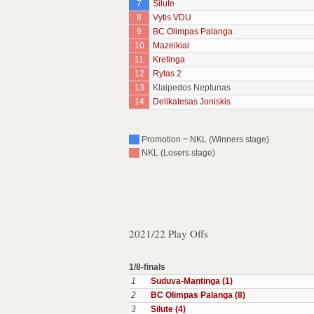
7
Silute
8
Vytis VDU
9
BC Olimpas Palanga
10
Mazeikiai
11
Kretinga
12
Rytas 2
13
Klaipedos Neptunas
14
Delikatesas Joniskis
Promotion ~ NKL (Winners stage)
NKL (Losers stage)
2021/22 Play Offs
1/8-finals
1
Suduva-Mantinga (1)
2
BC Olimpas Palanga (8)
3
Silute (4)