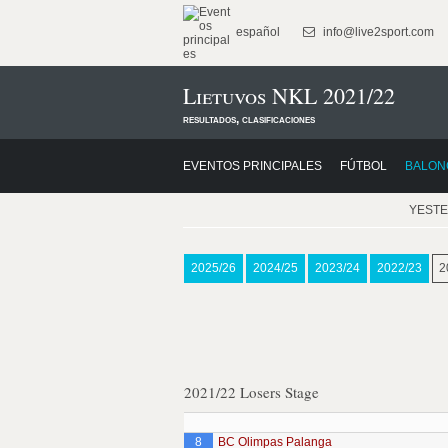
español
info@live2sport.com
Lietuvos NKL 2021/22
resultados, clasificaciones
EVENTOS PRINCIPALES
FÚTBOL
BALON
YEST
2025/26
2024/25
2023/24
2022/23
2
2021/22 Losers Stage
8
BC Olimpas Palanga