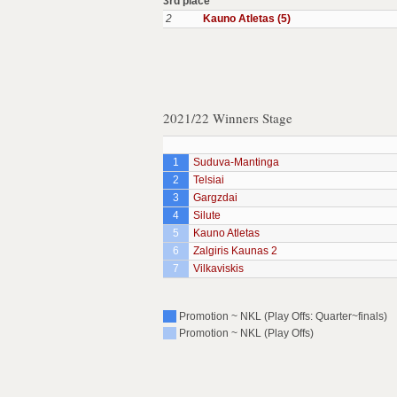
3rd place
2
Kauno Atletas (5)
2021/22 Winners Stage
1
Suduva-Mantinga
2
Telsiai
3
Gargzdai
4
Silute
5
Kauno Atletas
6
Zalgiris Kaunas 2
7
Vilkaviskis
Promotion ~ NKL (Play Offs: Quarter~finals)
Promotion ~ NKL (Play Offs)