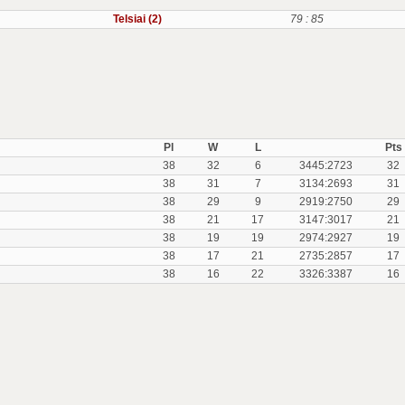
Telsiai (2)
79 : 85
Pl
W
L
Pts
38
32
6
3445:2723
32
38
31
7
3134:2693
31
38
29
9
2919:2750
29
38
21
17
3147:3017
21
38
19
19
2974:2927
19
38
17
21
2735:2857
17
38
16
22
3326:3387
16