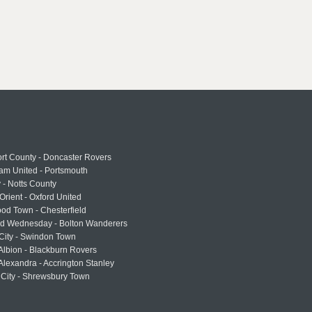
rt County - Doncaster Rovers
am United - Portsmouth
 - Notts County
Orient - Oxford United
od Town - Chesterfield
eld Wednesday - Bolton Wanderers
 City - Swindon Town
Albion - Blackburn Rovers
lexandra - Accrington Stanley
 City - Shrewsbury Town