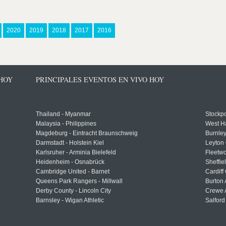
2020
2019
2018
2017
2016
 HOY
PRINCIPALES EVENTOS EN VIVO HOY
Thailand - Myanmar
Stockpo
Malaysia - Philippines
West H
Magdeburg - Eintracht Braunschweig
Burnley
Darmstadt - Holstein Kiel
Leyton 
Karlsruher - Arminia Bielefeld
Fleetwo
Heidenheim - Osnabrück
Sheffi
Cambridge United - Barnet
Cardiff
Queens Park Rangers - Millwall
Burton 
Derby County - Lincoln City
Crewe A
Barnsley - Wigan Athletic
Salford