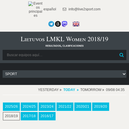
español
info@live2sport.com
Lietuvos LMKL Women 2018/19
resultados, clasificaciones
YESTERDAY
TODAY
TOMORROW
09/08 04:35
2025/26
2024/25
2023/24
2021/22
2020/21
2019/20
2018/19
2017/18
2016/17