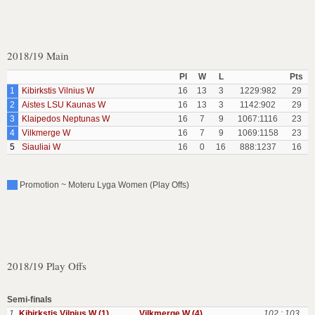
2018/19 Main
Pl
W
L
Pts
1
Kibirkstis Vilnius W
16
13
3
1229:982
29
2
Aistes LSU Kaunas W
16
13
3
1142:902
29
3
Klaipedos Neptunas W
16
7
9
1067:1116
23
4
Vilkmerge W
16
7
9
1069:1158
23
5
Siauliai W
16
0
16
888:1237
16
Promotion ~ Moteru Lyga Women (Play Offs)
2018/19 Play Offs
Semi-finals
1
Kibirkstis Vilnius W (1)
Vilkmerge W (4)
102 : 103