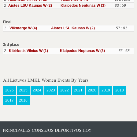
2
Aistes LSU Kaunas W (2)
Klaipedos Neptunas W (3)
83 : 59
Final
1
Vilkmerge W (4)
Aistes LSU Kaunas W (2)
57 : 81
3rd place
2
Kibirkstis Vilnius W (1)
Klaipedos Neptunas W (3)
76 : 68
All Lietuvos LMKL Women Events By Years
2026
2025
2024
2023
2022
2021
2020
2019
2018
2017
2016
PRINCIPALES CONSEJOS DEPORTIVOS HOY