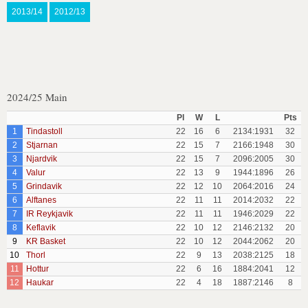
2013/14
2012/13
2024/25 Main
Pl
W
L
Pts
1
Tindastoll
22
16
6
2134:1931
32
2
Stjarnan
22
15
7
2166:1948
30
3
Njardvik
22
15
7
2096:2005
30
4
Valur
22
13
9
1944:1896
26
5
Grindavik
22
12
10
2064:2016
24
6
Alftanes
22
11
11
2014:2032
22
7
IR Reykjavik
22
11
11
1946:2029
22
8
Keflavik
22
10
12
2146:2132
20
9
KR Basket
22
10
12
2044:2062
20
10
Thorl
22
9
13
2038:2125
18
11
Hottur
22
6
16
1884:2041
12
12
Haukar
22
4
18
1887:2146
8