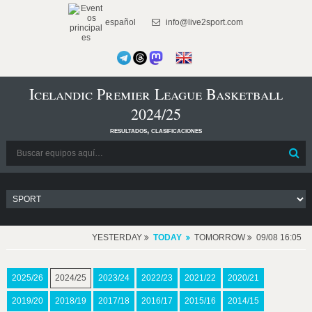
español
info@live2sport.com
Icelandic Premier League Basketball
2024/25
resultados, clasificaciones
YESTERDAY
TODAY
TOMORROW
09/08 16:05
2025/26
2024/25
2023/24
2022/23
2021/22
2020/21
2019/20
2018/19
2017/18
2016/17
2015/16
2014/15