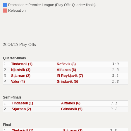
Promotion ~ Premier League (Play Offs: Quarter~finals)
Relegation
2024/25 Play Offs
Quarter-finals
1
Tindastoll (1)
Keflavik (8)
3 : 0
2
Njardvik (3)
Alftanes (6)
1 : 3
3
Stjarnan (2)
IR Reykjavik (7)
3 : 1
4
Valur (4)
Grindavik (5)
1 : 3
Semi-finals
1
Tindastoll (1)
Alftanes (6)
3 : 1
2
Stjarnan (2)
Grindavik (5)
3 : 2
Final
1
Tindastoll (1)
Stjarnan (2)
2 : 3