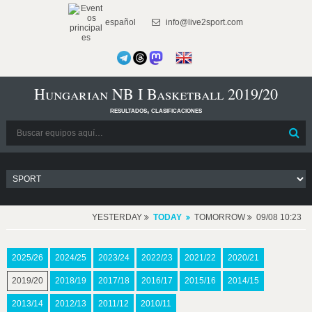
español
info@live2sport.com
Hungarian NB I Basketball 2019/20
resultados, clasificaciones
YESTERDAY
TODAY
TOMORROW
09/08 10:23
2025/26
2024/25
2023/24
2022/23
2021/22
2020/21
2019/20
2018/19
2017/18
2016/17
2015/16
2014/15
2013/14
2012/13
2011/12
2010/11