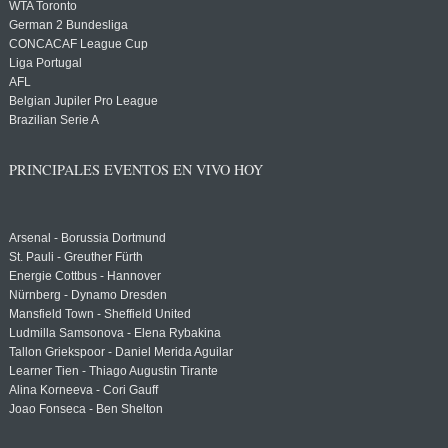
WTA Toronto
German 2 Bundesliga
CONCACAF League Cup
Liga Portugal
AFL
Belgian Jupiler Pro League
Brazilian Serie A
PRINCIPALES EVENTOS EN VIVO HOY
Arsenal - Borussia Dortmund
St. Pauli - Greuther Fürth
Energie Cottbus - Hannover
Nürnberg - Dynamo Dresden
Mansfield Town - Sheffield United
Ludmilla Samsonova - Elena Rybakina
Tallon Griekspoor - Daniel Merida Aguilar
Learner Tien - Thiago Augustin Tirante
Alina Korneeva - Cori Gauff
Joao Fonseca - Ben Shelton