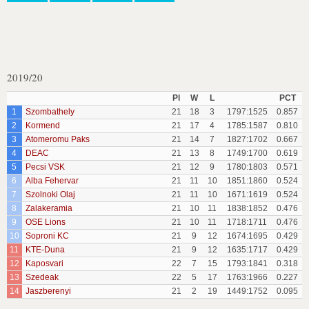
2019/20
Pl
W
L
PCT
1
Szombathely
21
18
3
1797:1525
0.857
2
Kormend
21
17
4
1785:1587
0.810
3
Atomeromu Paks
21
14
7
1827:1702
0.667
4
DEAC
21
13
8
1749:1700
0.619
5
Pecsi VSK
21
12
9
1780:1803
0.571
6
Alba Fehervar
21
11
10
1851:1860
0.524
7
Szolnoki Olaj
21
11
10
1671:1619
0.524
8
Zalakeramia
21
10
11
1838:1852
0.476
9
OSE Lions
21
10
11
1718:1711
0.476
10
Soproni KC
21
9
12
1674:1695
0.429
11
KTE-Duna
21
9
12
1635:1717
0.429
12
Kaposvari
22
7
15
1793:1841
0.318
13
Szedeak
22
5
17
1763:1966
0.227
14
Jaszberenyi
21
2
19
1449:1752
0.095