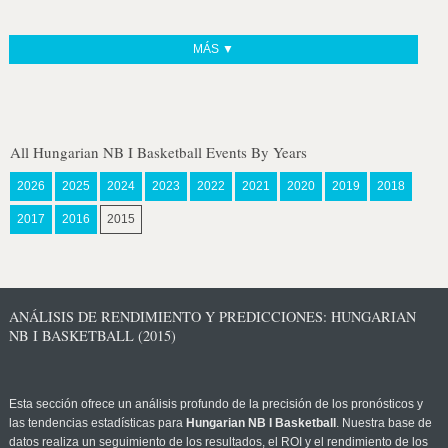
MÁS ▼
All Hungarian NB I Basketball Events By Years
2026
2025
2024
2023
2022
2021
2020
2019
2018
2017
2016
2015
ANÁLISIS DE RENDIMIENTO Y PREDICCIONES: HUNGARIAN
NB I BASKETBALL (2015)
Esta sección ofrece un análisis profundo de la precisión de los pronósticos y
las tendencias estadísticas para
Hungarian NB I Basketball
. Nuestra base de
datos realiza un seguimiento de los resultados, el ROI y el rendimiento de los