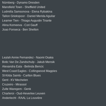
Nürnberg - Dynamo Dresden
Mansfield Town - Sheffield United
Ludmilla Samsonova - Elena Rybakina
Tallon Griekspoor - Daniel Merida Aguilar
Learner Tien - Thiago Augustin Tirante
Alina Korneeva - Cori Gauff
Joao Fonseca - Ben Shelton
Leylah Annie Fernandez - Naomi Osaka
Botic Van De Zandschulp - Jakub Mensik
Alexandra Eala - Belinda Bencic
West Coast Eagles - Collingwood Magpies
St Kilda Saints - Carlton Blues
Gent - KV Mechelen
Cruzeiro - Mirassol
Zulte Waregem - Genk
Charleroi - Oud-Heverlee Leuven
Anderlecht - RAAL La Louvière