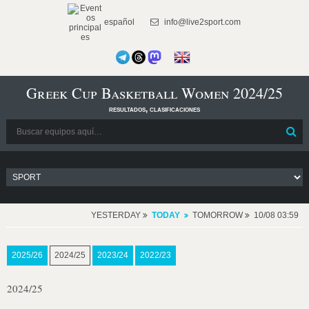
español
info@live2sport.com
Greek Cup Basketball Women 2024/25
resultados, clasificaciones
YESTERDAY
TODAY
TOMORROW
10/08 03:59
2025/26
2024/25
2023/24
2022/23
2024/25