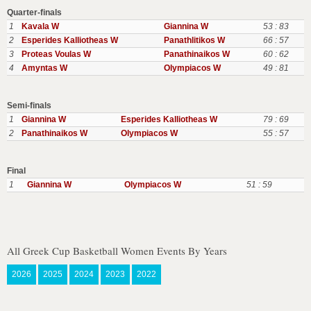
Quarter-finals
1
Kavala W
Giannina W
53 : 83
2
Esperides Kalliotheas W
Panathlitikos W
66 : 57
3
Proteas Voulas W
Panathinaikos W
60 : 62
4
Amyntas W
Olympiacos W
49 : 81
Semi-finals
1
Giannina W
Esperides Kalliotheas W
79 : 69
2
Panathinaikos W
Olympiacos W
55 : 57
Final
1
Giannina W
Olympiacos W
51 : 59
All Greek Cup Basketball Women Events By Years
2026
2025
2024
2023
2022