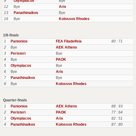
9
Olympiacos
Bye
12
Bye
Aris
13
Panathinaikos
Bye
16
Bye
Kolossos Rhodes
1/8-finals
1
Panionios
FEA Filadelfeia
80 : 71
2
Bye
AEK Athens
3
Peristeri
Bye
4
Bye
PAOK
5
Olympiacos
Bye
6
Bye
Aris
7
Panathinaikos
Bye
8
Bye
Kolossos Rhodes
Quarter-finals
1
Panionios
AEK Athens
88 : 93
2
Peristeri
PAOK
77 : 64
3
Olympiacos
Aris
82 : 51
4
Panathinaikos
Kolossos Rhodes
87 : 80