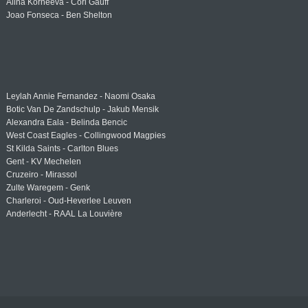
Alina Korneeva - Cori Gauff
Joao Fonseca - Ben Shelton
Leylah Annie Fernandez - Naomi Osaka
Botic Van De Zandschulp - Jakub Mensik
Alexandra Eala - Belinda Bencic
West Coast Eagles - Collingwood Magpies
St Kilda Saints - Carlton Blues
Gent - KV Mechelen
Cruzeiro - Mirassol
Zulte Waregem - Genk
Charleroi - Oud-Heverlee Leuven
Anderlecht - RAAL La Louvière