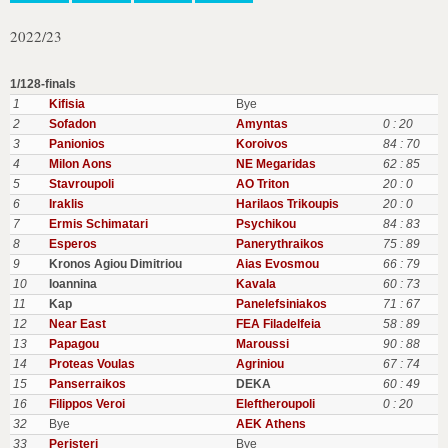
2022/23
1/128-finals
1
Kifisia
Bye
2
Sofadon
Amyntas
0 : 20
3
Panionios
Koroivos
84 : 70
4
Milon Aons
NE Megaridas
62 : 85
5
Stavroupoli
AO Triton
20 : 0
6
Iraklis
Harilaos Trikoupis
20 : 0
7
Ermis Schimatari
Psychikou
84 : 83
8
Esperos
Panerythraikos
75 : 89
9
Kronos Agiou Dimitriou
Aias Evosmou
66 : 79
10
Ioannina
Kavala
60 : 73
11
Kap
Panelefsiniakos
71 : 67
12
Near East
FEA Filadelfeia
58 : 89
13
Papagou
Maroussi
90 : 88
14
Proteas Voulas
Agriniou
67 : 74
15
Panserraikos
DEKA
60 : 49
16
Filippos Veroi
Eleftheroupoli
0 : 20
32
Bye
AEK Athens
33
Peristeri
Bye