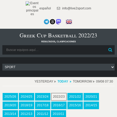
español
info@live2sport.com
Greek Cup Basketball 2022/23
resultados, clasificaciones
YESTERDAY
TODAY
TOMORROW
09/08 07:30
2025/26
2024/25
2023/24
2022/23
2021/22
2020/21
2019/20
2018/19
2017/18
2016/17
2015/16
2014/15
2013/14
2012/13
2011/12
2010/11