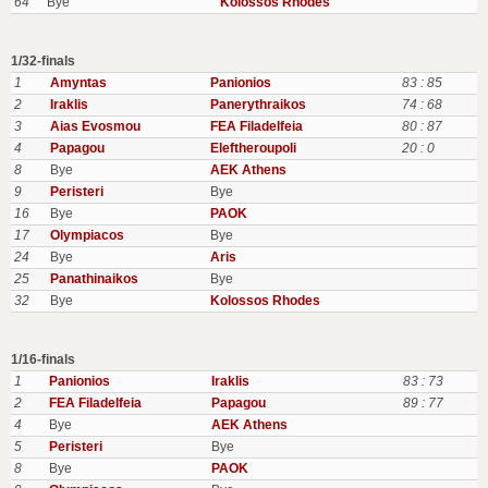
64
Bye
Kolossos Rhodes
1/32-finals
1
Amyntas
Panionios
83 : 85
2
Iraklis
Panerythraikos
74 : 68
3
Aias Evosmou
FEA Filadelfeia
80 : 87
4
Papagou
Eleftheroupoli
20 : 0
8
Bye
AEK Athens
9
Peristeri
Bye
16
Bye
PAOK
17
Olympiacos
Bye
24
Bye
Aris
25
Panathinaikos
Bye
32
Bye
Kolossos Rhodes
1/16-finals
1
Panionios
Iraklis
83 : 73
2
FEA Filadelfeia
Papagou
89 : 77
4
Bye
AEK Athens
5
Peristeri
Bye
8
Bye
PAOK