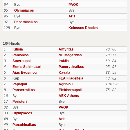
64
Bye
PAOK
65
Olympiacos
Bye
96
Bye
Aris
97
Panathinaikos
Bye
128
Bye
Kolossos Rhodes
1/64-finals
1
Kifisia
Amyntas
70 : 86
2
Panionios
NE Megaridas
78 : 77
3
Stavroupoli
Iraklis
60 : 84
4
Ermis Schimatari
Panerythraikos
95 : 97
5
Aias Evosmou
Kavala
83 : 59
6
Kap
FEA Filadelfeia
43 : 82
7
Papagou
Agriniou
104 : 96
8
Panserraikos
Eleftheroupoli
75 : 82
16
Bye
AEK Athens
17
Peristeri
Bye
32
Bye
PAOK
33
Olympiacos
Bye
48
Bye
Aris
49
Panathinaikos
Bye