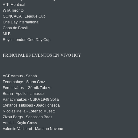
ATP Montreal
WTA Toronto
CONCACAF League Cup
One Day International
Copa do Brasil
MLB
Royal London One-Day Cup
PRINCIPALES EVENTOS EN VIVO HOY
AGF Aarhus - Sabah
Fenerbahçe - Sturm Graz
Ferencvárosi - Górnik Zabrze
Brann - Apollon Limassol
Panathinaikos - CSKA 1948 Sofia
Stefanos Tsitsipas - Joao Fonseca
Nicolas Mejia - Lorenzo Musetti
Zizou Bergs - Sebastian Baez
Ann Li - Kayla Cross
Valentin Vacherot - Mariano Navone