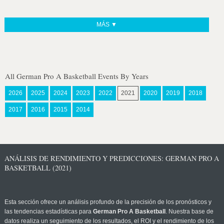
MÁS ▼
All German Pro A Basketball Events By Years
2026
2025
2024
2023
2022
2021
2020
2019
2018
2017
2016
2015
2014
ANÁLISIS DE RENDIMIENTO Y PREDICCIONES: GERMAN PRO A
BASKETBALL (2021)
Esta sección ofrece un análisis profundo de la precisión de los pronósticos y
las tendencias estadísticas para
German Pro A Basketball
. Nuestra base de
datos realiza un seguimiento de los resultados, el ROI y el rendimiento de los