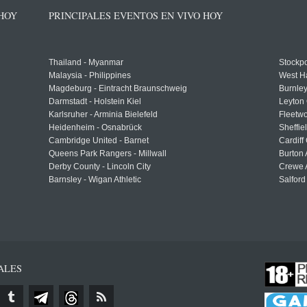
 HOY
PRINCIPALES EVENTOS EN VIVO HOY
Thailand - Myanmar
Stockpo
Malaysia - Philippines
West H
Magdeburg - Eintracht Braunschweig
Burnley
Darmstadt - Holstein Kiel
Leyton 
Karlsruher - Arminia Bielefeld
Fleetwo
Heidenheim - Osnabrück
Sheffi
Cambridge United - Barnet
Cardiff
Queens Park Rangers - Millwall
Burton 
Derby County - Lincoln City
Crewe A
Barnsley - Wigan Athletic
Salford
ALES