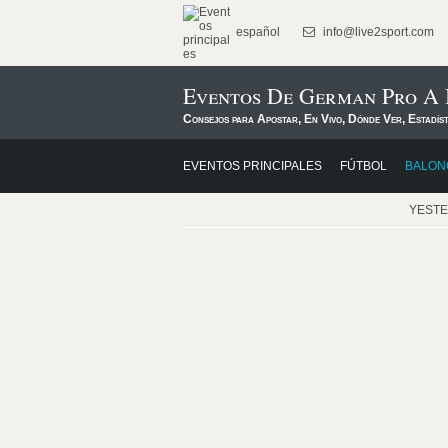
español
info@live2sport.com
Eventos De German Pro A 
Consejos para Apostar, En Vivo, Dónde Ver, Estadís
EVENTOS PRINCIPALES
FÚTBOL
BALON
YEST