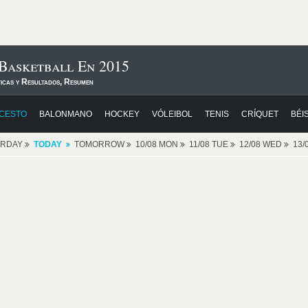
Basketball En 2015
ticas y Resultados, Resumen
CESTO
BALONMANO
HOCKEY
VÓLEIBOL
TENIS
CRÍQUET
BÉI
ERDAY
TODAY
TOMORROW
10/08 MON
11/08 TUE
12/08 WED
13/