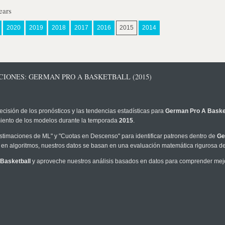
ears
2020
2019
2018
2017
2016
2015
2014
CIONES: GERMAN PRO A BASKETBALL (2015)
ecisión de los pronósticos y las tendencias estadísticas para
German Pro A Baske
imiento de los modelos durante la temporada
2015
.
timaciones de ML" y "Cuotas en Descenso" para identificar patrones dentro de
Ge
en algoritmos, nuestros datos se basan en una evaluación matemática rigurosa de 
Basketball
y aproveche nuestros análisis basados en datos para comprender mejor 