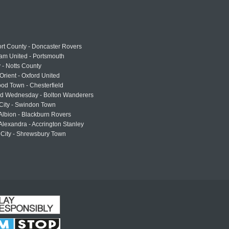
rt County - Doncaster Rovers
am United - Portsmouth
 - Notts County
Orient - Oxford United
od Town - Chesterfield
eld Wednesday - Bolton Wanderers
 City - Swindon Town
Albion - Blackburn Rovers
lexandra - Accrington Stanley
 City - Shrewsbury Town