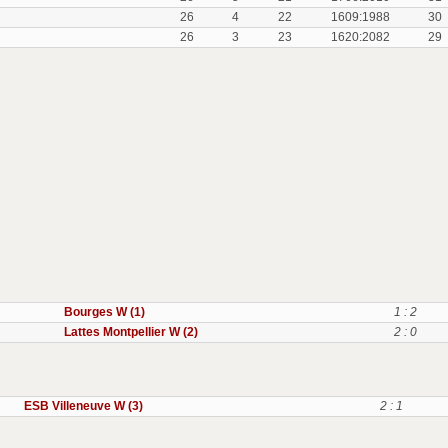
26
4
22
1609:1988
30
26
3
23
1620:2082
29
Bourges W (1)
1 : 2
Lattes Montpellier W (2)
2 : 0
ESB Villeneuve W (3)
2 : 1