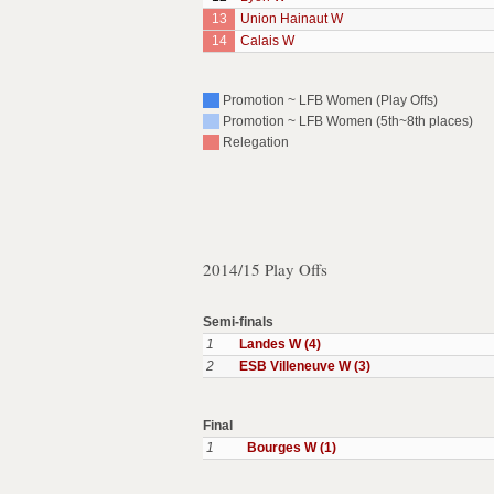
13
Union Hainaut W
14
Calais W
Promotion ~ LFB Women (Play Offs)
Promotion ~ LFB Women (5th~8th places)
Relegation
2014/15 Play Offs
Semi-finals
1
Landes W (4)
2
ESB Villeneuve W (3)
Final
1
Bourges W (1)