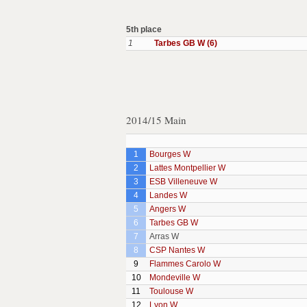
5th place
1
Tarbes GB W (6)
2014/15 Main
1
Bourges W
2
Lattes Montpellier W
3
ESB Villeneuve W
4
Landes W
5
Angers W
6
Tarbes GB W
7
Arras W
8
CSP Nantes W
9
Flammes Carolo W
10
Mondeville W
11
Toulouse W
12
Lyon W