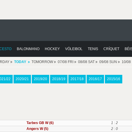
CESTO
BALONMANO
HOCKEY
VÓLEIBOL
TENIS
CRÍQUET
BÉI
ERDAY
TODAY
TOMORROW
07/08 FRI
08/08 SAT
09/08 SUN
10/0
021/22
2020/21
2019/20
2018/19
2017/18
2016/17
2015/16
Tarbes GB W (6)
1 : 2
Angers W (5)
2 : 0