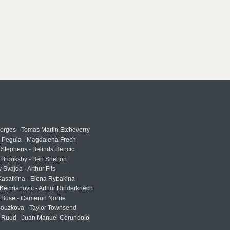
rges - Tomas Martin Etcheverry
a Pegula - Magdalena Frech
Stephens - Belinda Bencic
 Brooksby - Ben Shelton
 Svajda - Arthur Fils
asatkina - Elena Rybakina
Kecmanovic - Arthur Rinderknech
 Buse - Cameron Norrie
Bouzkova - Taylor Townsend
 Ruud - Juan Manuel Cerundolo