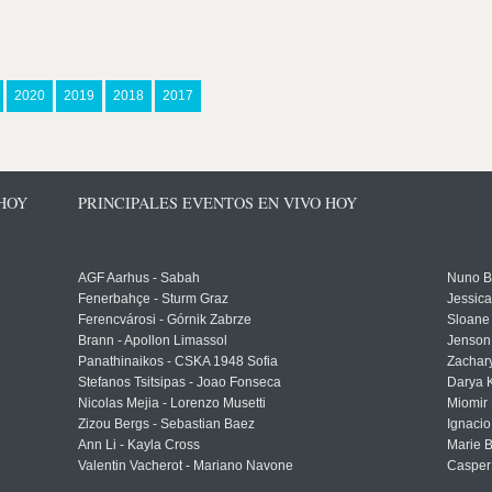
2020
2019
2018
2017
 HOY
PRINCIPALES EVENTOS EN VIVO HOY
AGF Aarhus - Sabah
Nuno Bo
Fenerbahçe - Sturm Graz
Jessic
Ferencvárosi - Górnik Zabrze
Sloane 
Brann - Apollon Limassol
Jenson
Panathinaikos - CSKA 1948 Sofia
Zachary
Stefanos Tsitsipas - Joao Fonseca
Darya K
Nicolas Mejia - Lorenzo Musetti
Miomir 
Zizou Bergs - Sebastian Baez
Ignacio
Ann Li - Kayla Cross
Marie 
Valentin Vacherot - Mariano Navone
Casper