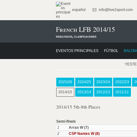
español
info@live2sport.com
French LFB 2014/15
resultados, clasificaciones
EVENTOS PRINCIPALES
FÚTBOL
BALON
YEST
2025/26
2024/25
2023/24
2022/23
2
2014/15
2013/14
2012/13
2011/12
2014/15 5th-8th Places
Semi-finals
1
Arras W (7)
2
CSP Nantes W (8)