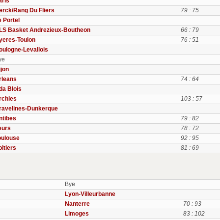
aris
erck/Rang Du Fliers
79 : 75
e Portel
LS Basket Andrezieux-Boutheon
66 : 79
yeres-Toulon
76 : 51
oulogne-Levallois
ye
ijon
rleans
74 : 64
da Blois
rchies
103 : 57
ravelines-Dunkerque
ntibes
79 : 82
eurs
78 : 72
oulouse
92 : 95
itiers
81 : 69
Bye
Lyon-Villeurbanne
Nanterre
70 : 93
Limoges
83 : 102