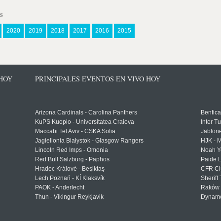
s
2020
2019
2018
2017
2016
2015
 HOY
PRINCIPALES EVENTOS EN VIVO HOY
Arizona Cardinals - Carolina Panthers
Benfica
KuPS Kuopio - Universitatea Craiova
Inter T
Maccabi Tel Aviv - CSKA Sofia
Jablon
Jagiellonia Białystok - Glasgow Rangers
HJK - M
Lincoln Red Imps - Omonia
Noah Y
Red Bull Salzburg - Paphos
Paide 
Hradec Králové - Beşiktaş
CFR Cl
Lech Poznań - KÍ Klaksvík
Sheriff 
PAOK - Anderlecht
Raków 
Thun - Vikingur Reykjavik
Dynamo