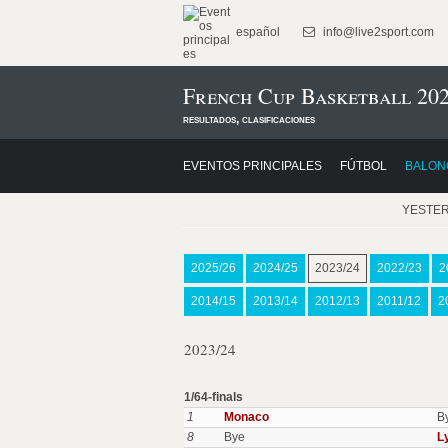
español
info@live2sport.com
French Cup Basketball 202
resultados, clasificaciones
EVENTOS PRINCIPALES
FÚTBOL
BALON
YESTE
2025/26
2024/25
2023/24
2022/23
2
2014/15
2013/14
2012/13
2011/12
2
2023/24
1/64-finals
1
Monaco
B
8
Bye
L