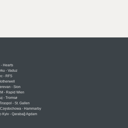
 - Hearts
urku - Vaduz
ec - RFS
otherwell
erevan - Sion
LM - Rapid Wien
uj - Tromsø
Tiraspol - St. Gallen
Częstochowa - Hammarby
 Kyiv - Qarabağ Agdam