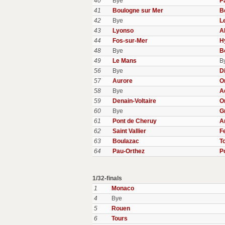
40
Bye
P
41
Boulogne sur Mer
B
42
Bye
L
43
Lyonso
A
44
Fos-sur-Mer
H
48
Bye
B
49
Le Mans
B
56
Bye
D
57
Aurore
O
58
Bye
A
59
Denain-Voltaire
O
60
Bye
G
61
Pont de Cheruy
A
62
Saint Vallier
F
63
Boulazac
T
64
Pau-Orthez
Po
1/32-finals
1
Monaco
4
Bye
5
Rouen
6
Tours