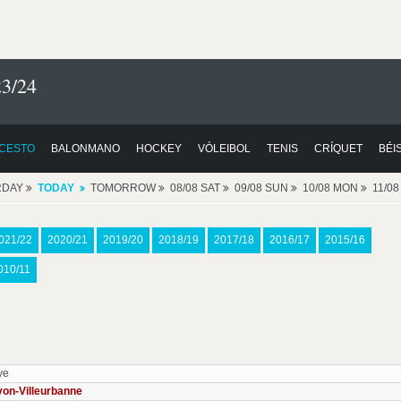
3/24
CESTO
BALONMANO
HOCKEY
VÓLEIBOL
TENIS
CRÍQUET
BÉI
RDAY
TODAY
TOMORROW
08/08 SAT
09/08 SUN
10/08 MON
11/0
021/22
2020/21
2019/20
2018/19
2017/18
2016/17
2015/16
010/11
ye
yon-Villeurbanne