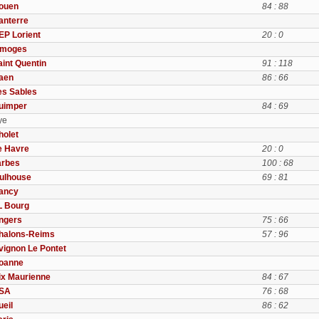
ouen
84 : 88
anterre
EP Lorient
20 : 0
imoges
aint Quentin
91 : 118
aen
86 : 66
es Sables
uimper
84 : 69
ye
holet
e Havre
20 : 0
arbes
100 : 68
ulhouse
69 : 81
ancy
L Bourg
ngers
75 : 66
halons-Reims
57 : 96
vignon Le Pontet
oanne
ix Maurienne
84 : 67
SA
76 : 68
ueil
86 : 62