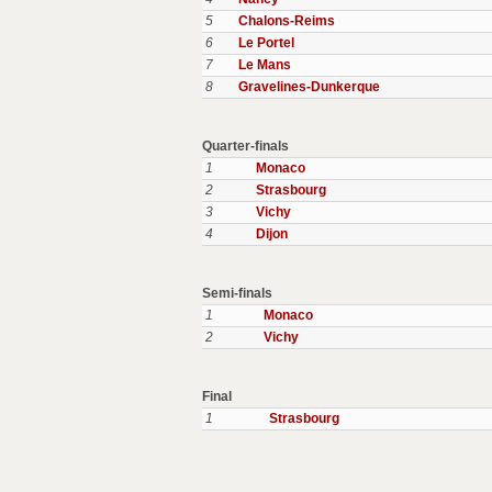
5
Chalons-Reims
6
Le Portel
7
Le Mans
8
Gravelines-Dunkerque
Quarter-finals
1
Monaco
2
Strasbourg
3
Vichy
4
Dijon
Semi-finals
1
Monaco
2
Vichy
Final
1
Strasbourg