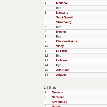
1
Monaco
2
Bye
3
Nanterre
4
Saint Quentin
5
Strasbourg
6
Bye
7
Rennes
8
Bye
9
Chalons-Reims
10
Vichy
11
Le Portel
12
Bye
13
Le Mans
14
Bye
15
Ada Blois
16
Antibes
1/8-finals
1
Monaco
2
Nanterre
3
Strasbourg
4
Nancy