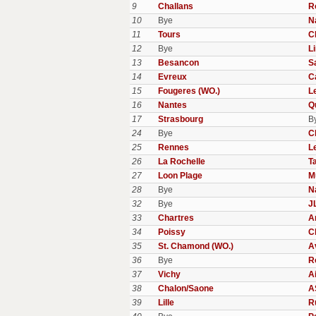
9
Challans
R
10
Bye
N
11
Tours
C
12
Bye
L
13
Besancon
S
14
Evreux
C
15
Fougeres (WO.)
L
16
Nantes
Q
17
Strasbourg
B
24
Bye
C
25
Rennes
L
26
La Rochelle
T
27
Loon Plage
M
28
Bye
N
32
Bye
J
33
Chartres
A
34
Poissy
C
35
St. Chamond (WO.)
A
36
Bye
R
37
Vichy
A
38
Chalon/Saone
A
39
Lille
R