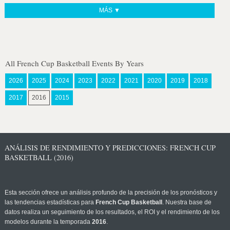
MÁS ▼
All French Cup Basketball Events By Years
2026
2025
2024
2023
2022
2021
2020
2019
2018
2017
2016
2015
ANÁLISIS DE RENDIMIENTO Y PREDICCIONES: FRENCH CUP
BASKETBALL (2016)
Esta sección ofrece un análisis profundo de la precisión de los pronósticos y
las tendencias estadísticas para
French Cup Basketball
. Nuestra base de
datos realiza un seguimiento de los resultados, el ROI y el rendimiento de los
modelos durante la temporada
2016
.