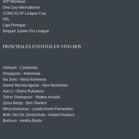
ATP Montreal
One Day International
CONCACAF League Cup
AFL
Liga Portugal
Belgian Jupiler Pro League
PRINCIPALES EVENTOS EN VIVO HOY
Vietnam - Cambodia
Singapore - Indonesia
Iva Jovic - Alina Korneeva
Daniel Merida Aguilar - Alex Michelsen
Ann Li - Elena Rybakina
Tallon Griekspoor - Matteo Arnaldi
Zizou Bergs - Ben Shelton
Mirra Andreeva - Leylah Annie Fernandez
Botic Van De Zandschulp - Hubert Hurkacz
Bochum - Hertha Berlin