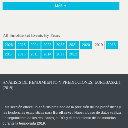
MÁS ▼
All EuroBasket Events By Years
2026
2025
2024
2023
2022
2021
2020
2019
2018
2017
2016
2015
2014
2013
2012
ANÁLISIS DE RENDIMIENTO Y PREDICCIONES: EUROBASKET
(2019)
Esta sección ofrece un análisis profundo de la precisión de los pronósticos y
las tendencias estadísticas para
EuroBasket
. Nuestra base de datos realiza
un seguimiento de los resultados, el ROI y el rendimiento de los modelos
durante la temporada
2019
.