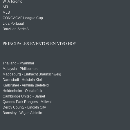
WTA Toronto
AFL
MLS
CONCACAF League Cup
Liga Portugal
Brazilian Serie A
PRINCIPALES EVENTOS EN VIVO HOY
Thailand - Myanmar
Malaysia - Philippines
Magdeburg - Eintracht Braunschweig
Darmstadt - Holstein Kiel
Karlsruher - Arminia Bielefeld
Heidenheim - Osnabrück
Cambridge United - Barnet
Queens Park Rangers - Millwall
Derby County - Lincoln City
Barnsley - Wigan Athletic