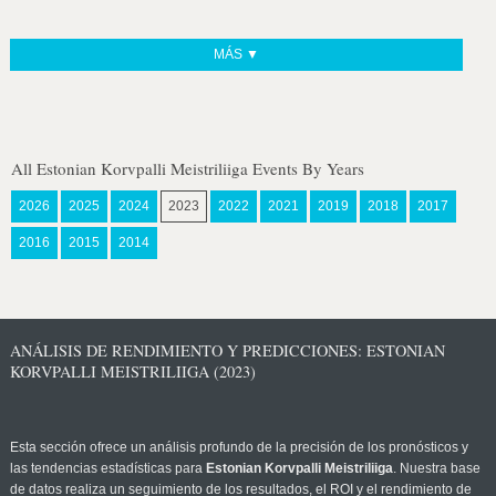
MÁS ▼
All Estonian Korvpalli Meistriliiga Events By Years
2026
2025
2024
2023
2022
2021
2019
2018
2017
2016
2015
2014
ANÁLISIS DE RENDIMIENTO Y PREDICCIONES: ESTONIAN
KORVPALLI MEISTRILIIGA (2023)
Esta sección ofrece un análisis profundo de la precisión de los pronósticos y
las tendencias estadísticas para
Estonian Korvpalli Meistriliiga
. Nuestra base
de datos realiza un seguimiento de los resultados, el ROI y el rendimiento de