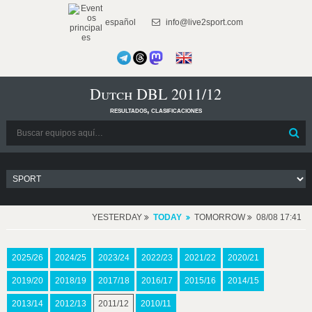
español
info@live2sport.com
Dutch DBL 2011/12
resultados, clasificaciones
YESTERDAY
TODAY
TOMORROW
08/08 17:41
2025/26
2024/25
2023/24
2022/23
2021/22
2020/21
2019/20
2018/19
2017/18
2016/17
2015/16
2014/15
2013/14
2012/13
2011/12
2010/11