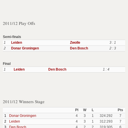
2011/12 Play Offs
Semi-finals
1
Leiden
Zwolle
3 : 1
2
Donar Groningen
Den Bosch
2 : 3
Final
1
Leiden
Den Bosch
1 : 4
2011/12 Winners Stage
Pl
W
L
Pts
1
Donar Groningen
4
3
1
324:292
7
2
Leiden
4
3
1
312:293
7
3
Den Bosch
4
2
2
319:305
6