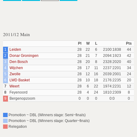
2011/12 Main
Pl
W
L
Pts
1
Leiden
28
22
6
2100:1838
44
2
Donar Groningen
28
21
7
2094:1923
42
3
Den Bosch
28
20
8
2328:2020
40
4
Wijchen
28
17
11
2237:2201
34
5
Zwolle
28
12
16
2039:2001
24
6
LWD Basket
28
10
18
2176:2235
20
7
Weert
28
6
22
1974:2231
12
8
Feyenoord
28
4
24
1810:2309
8
9
Bergenopzoom
0
0
0
0:0
0
Promotion ~ DBL (Winners stage: Semi~finals)
Promotion ~ DBL (Winners stage: Quarter~finals)
Relegation