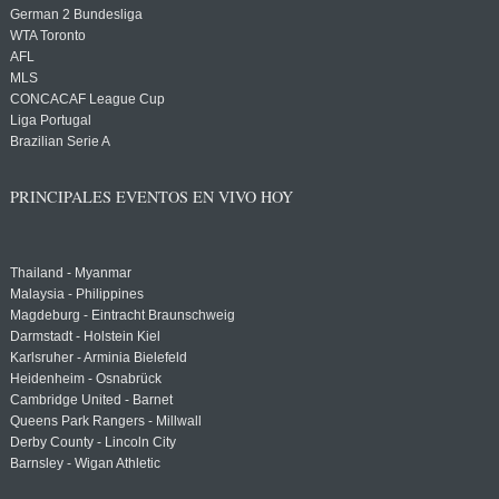
German 2 Bundesliga
WTA Toronto
AFL
MLS
CONCACAF League Cup
Liga Portugal
Brazilian Serie A
PRINCIPALES EVENTOS EN VIVO HOY
Thailand - Myanmar
Malaysia - Philippines
Magdeburg - Eintracht Braunschweig
Darmstadt - Holstein Kiel
Karlsruher - Arminia Bielefeld
Heidenheim - Osnabrück
Cambridge United - Barnet
Queens Park Rangers - Millwall
Derby County - Lincoln City
Barnsley - Wigan Athletic