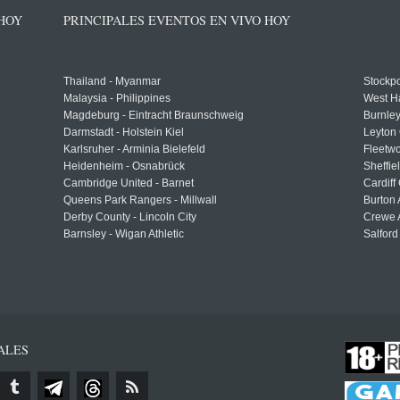
 HOY
PRINCIPALES EVENTOS EN VIVO HOY
Thailand - Myanmar
Stockpo
Malaysia - Philippines
West H
Magdeburg - Eintracht Braunschweig
Burnley
Darmstadt - Holstein Kiel
Leyton 
Karlsruher - Arminia Bielefeld
Fleetwo
Heidenheim - Osnabrück
Sheffi
Cambridge United - Barnet
Cardiff
Queens Park Rangers - Millwall
Burton 
Derby County - Lincoln City
Crewe A
Barnsley - Wigan Athletic
Salford
ALES