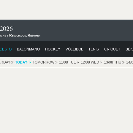
2026
ticas y Resultados, Resumen
CESTO
BALONMANO
HOCKEY
VÓLEIBOL
TENIS
CRÍQUET
BÉI
ERDAY
TODAY
TOMORROW
11/08 TUE
12/08 WED
13/08 THU
14/