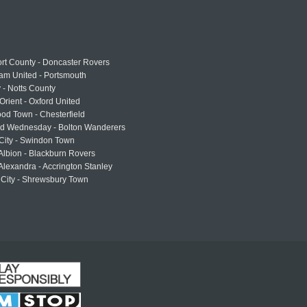
rt County - Doncaster Rovers
am United - Portsmouth
 - Notts County
Orient - Oxford United
od Town - Chesterfield
eld Wednesday - Bolton Wanderers
 City - Swindon Town
Albion - Blackburn Rovers
lexandra - Accrington Stanley
 City - Shrewsbury Town