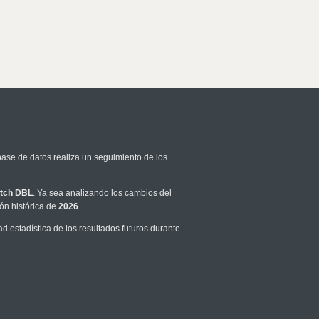
base de datos realiza un seguimiento de los
tch DBL
. Ya sea analizando los cambios del
ón histórica de
2026
.
 estadística de los resultados futuros durante