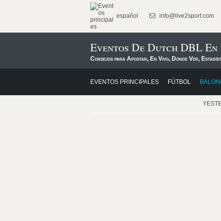
español
info@live2sport.com
Eventos De Dutch DBL En 
Consejos para Apostar, En Vivo, Dónde Ver, Estadís
EVENTOS PRINCIPALES
FÚTBOL
BALON
YEST