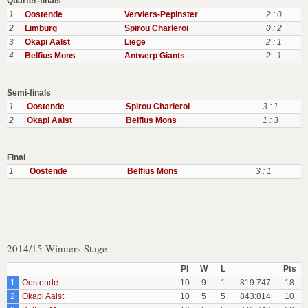
Quarter-finals
1
Oostende
Verviers-Pepinster
2 : 0
2
Limburg
Spirou Charleroi
0 : 2
3
Okapi Aalst
Liege
2 : 1
4
Belfius Mons
Antwerp Giants
2 : 1
Semi-finals
1
Oostende
Spirou Charleroi
3 : 1
2
Okapi Aalst
Belfius Mons
1 : 3
Final
1
Oostende
Belfius Mons
3 : 1
2014/15 Winners Stage
Pl
W
L
Pts
1
Oostende
10
9
1
819:747
18
2
Okapi Aalst
10
5
5
843:814
10