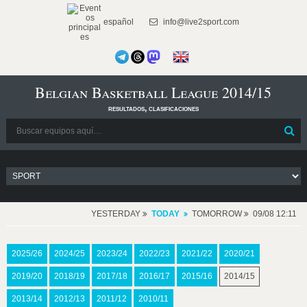
español
info@live2sport.com
Belgian Basketball League 2014/15
resultados, clasificaciones
YESTERDAY
TODAY
TOMORROW
09/08 12:11
2025/26
2024/25
2023/24
2022/23
2021/22
2020/21
2019/20
2018/19
2017/18
2016/17
2015/16
2014/15
2013/14
2012/13
2011/12
2010/11