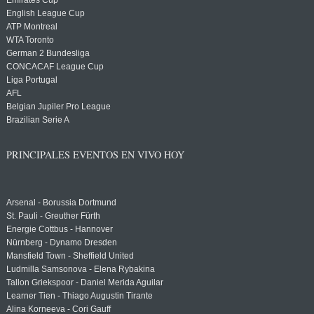
Emirates Cup
English League Cup
ATP Montreal
WTA Toronto
German 2 Bundesliga
CONCACAF League Cup
Liga Portugal
AFL
Belgian Jupiler Pro League
Brazilian Serie A
PRINCIPALES EVENTOS EN VIVO HOY
Arsenal - Borussia Dortmund
St. Pauli - Greuther Fürth
Energie Cottbus - Hannover
Nürnberg - Dynamo Dresden
Mansfield Town - Sheffield United
Ludmilla Samsonova - Elena Rybakina
Tallon Griekspoor - Daniel Merida Aguilar
Learner Tien - Thiago Augustin Tirante
Alina Korneeva - Cori Gauff