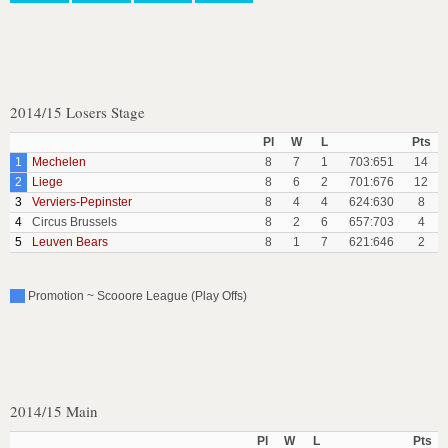
2014/15 Losers Stage
Pl
W
L
Pts
1
Mechelen
8
7
1
703:651
14
2
Liege
8
6
2
701:676
12
3
Verviers-Pepinster
8
4
4
624:630
8
4
Circus Brussels
8
2
6
657:703
4
5
Leuven Bears
8
1
7
621:646
2
Promotion ~ Scooore League (Play Offs)
2014/15 Main
Pl
W
L
Pts