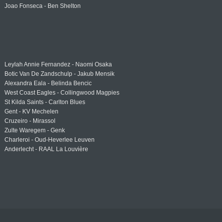
Joao Fonseca - Ben Shelton
Leylah Annie Fernandez - Naomi Osaka
Botic Van De Zandschulp - Jakub Mensik
Alexandra Eala - Belinda Bencic
West Coast Eagles - Collingwood Magpies
St Kilda Saints - Carlton Blues
Gent - KV Mechelen
Cruzeiro - Mirassol
Zulte Waregem - Genk
Charleroi - Oud-Heverlee Leuven
Anderlecht - RAAL La Louvière