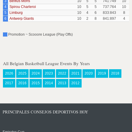
3
Belfius Mons
10
5
5
741:749
10
4
Spirou Charleroi
10
5
5
737:764
10
5
Limburg
10
4
6
833:843
8
6
Antwerp Giants
10
2
8
841:897
4
Promotion ~ Scooore League (Play Offs)
All Belgian Basketball League Events By Years
2026
2025
2024
2023
2022
2021
2020
2019
2018
2017
2016
2015
2014
2013
2012
PRINCIPALES CONSEJOS DEPORTIVOS HOY