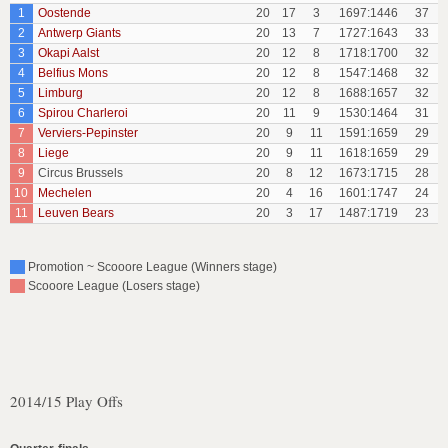
1
Oostende
20
17
3
1697:1446
37
2
Antwerp Giants
20
13
7
1727:1643
33
3
Okapi Aalst
20
12
8
1718:1700
32
4
Belfius Mons
20
12
8
1547:1468
32
5
Limburg
20
12
8
1688:1657
32
6
Spirou Charleroi
20
11
9
1530:1464
31
7
Verviers-Pepinster
20
9
11
1591:1659
29
8
Liege
20
9
11
1618:1659
29
9
Circus Brussels
20
8
12
1673:1715
28
10
Mechelen
20
4
16
1601:1747
24
11
Leuven Bears
20
3
17
1487:1719
23
Promotion ~ Scooore League (Winners stage)
Scooore League (Losers stage)
2014/15 Play Offs