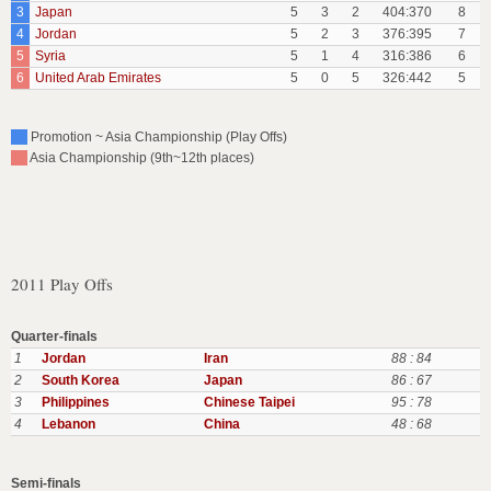
3
Japan
5
3
2
404:370
8
4
Jordan
5
2
3
376:395
7
5
Syria
5
1
4
316:386
6
6
United Arab Emirates
5
0
5
326:442
5
Promotion ~ Asia Championship (Play Offs)
Asia Championship (9th~12th places)
2011 Play Offs
Quarter-finals
1
Jordan
Iran
88 : 84
2
South Korea
Japan
86 : 67
3
Philippines
Chinese Taipei
95 : 78
4
Lebanon
China
48 : 68
Semi-finals