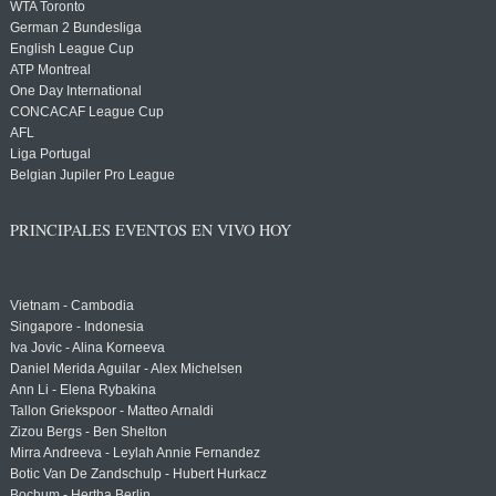
WTA Toronto
German 2 Bundesliga
English League Cup
ATP Montreal
One Day International
CONCACAF League Cup
AFL
Liga Portugal
Belgian Jupiler Pro League
PRINCIPALES EVENTOS EN VIVO HOY
Vietnam - Cambodia
Singapore - Indonesia
Iva Jovic - Alina Korneeva
Daniel Merida Aguilar - Alex Michelsen
Ann Li - Elena Rybakina
Tallon Griekspoor - Matteo Arnaldi
Zizou Bergs - Ben Shelton
Mirra Andreeva - Leylah Annie Fernandez
Botic Van De Zandschulp - Hubert Hurkacz
Bochum - Hertha Berlin