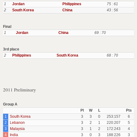
1
Jordan
Philippines
75 : 61
2
South Korea
China
43 : 56
Final
1
Jordan
China
69 : 70
3rd place
2
Philippines
South Korea
68 : 70
2011 Preliminary
Group A
Pl
W
L
Pts
1
South Korea
3
3
0
253:157
6
2
Lebanon
3
2
1
220:207
5
3
Malaysia
3
1
2
172:243
4
4
India
3
0
3
188:226
3