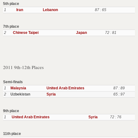
5th place
1
Iran
Lebanon
87 : 65
7th place
2
Chinese Taipei
Japan
72 : 81
2011 9th-12th Places
Semi-finals
1
Malaysia
United Arab Emirates
87 : 89
2
Uzbekistan
Syria
65 : 97
9th place
1
United Arab Emirates
Syria
72 : 76
11th place