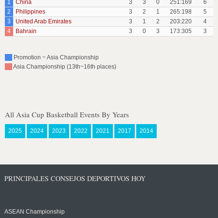
1
China
3
3
0
251:169
6
2
Philippines
3
2
1
265:198
5
3
United Arab Emirates
3
1
2
203:220
4
4
Bahrain
3
0
3
173:305
3
Promotion ~ Asia Championship
Asia Championship (13th~16th places)
All Asia Cup Basketball Events By Years
2025
2024
2023
2022
2021
2017
2014
PRINCIPALES CONSEJOS DEPORTIVOS HOY
ASEAN Championship