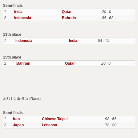
Semi-finals
1
India
Qatar
20 : 0
2
Indonesia
Bahrain
85 : 62
13th place
1
Indonesia
India
84 : 75
15th place
2
Bahrain
Qatar
20 : 0
2011 5th-8th Places
Semi-finals
1
Iran
Chinese Taipei
98 : 66
2
Japan
Lebanon
78 : 80