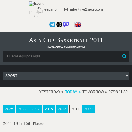
español
info@live2sport.com
Asia Cup Basketball 2011
resultados, clasificaciones
YESTERDAY
TODAY
TOMORROW
07/08 11:39
2025
2022
2017
2015
2013
2011
2009
2011 13th-16th Places