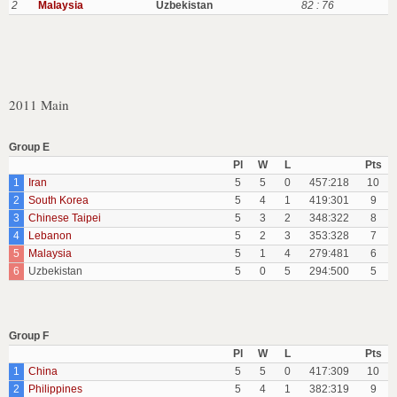
2
Malaysia
Uzbekistan
82 : 76
2011 Main
Group E
Pl
W
L
Pts
1
Iran
5
5
0
457:218
10
2
South Korea
5
4
1
419:301
9
3
Chinese Taipei
5
3
2
348:322
8
4
Lebanon
5
2
3
353:328
7
5
Malaysia
5
1
4
279:481
6
6
Uzbekistan
5
0
5
294:500
5
Group F
Pl
W
L
Pts
1
China
5
5
0
417:309
10
2
Philippines
5
4
1
382:319
9