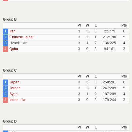
Group B
Pl
W
L
Pts
1
Iran
3
3
0
221:79
6
2
Chinese Taipei
3
2
1
212:198
5
3
Uzbekistan
3
1
2
136:225
4
4
Qatar
3
0
3
94:161
3
Group C
Pl
W
L
Pts
1
Japan
3
3
0
250:201
6
2
Jordan
3
2
1
247:209
5
3
Syria
3
1
2
187:209
4
4
Indonesia
3
0
3
179:244
3
Group D
Pl
W
L
Pts