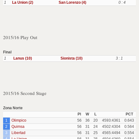
1
La Union (2)
San Lorenzo (4)
0 : 4
2015/16 Play Out
Final
1
Lanus (10)
Sionista (10)
3 : 1
2015/16 Second Stage
Zona Norte
Pl
W
L
PCT
1
Olimpico
56
36
20
4593:4361
0.643
2
Quimsa
56
31
24
4502:4304
0.564
3
Libertad
56
31
25
4565:4494
0.554