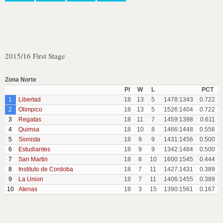
2015/16 First Stage
Zona Norte
Pl
W
L
PCT
1
Libertad
18
13
5
1478:1343
0.722
2
Olimpico
18
13
5
1526:1404
0.722
3
Regatas
18
11
7
1459:1398
0.611
4
Quimsa
18
10
8
1466:1448
0.556
5
Sionista
18
9
9
1431:1456
0.500
6
Estudiantes
18
9
9
1342:1484
0.500
7
San Martin
18
8
10
1600:1545
0.444
8
Instituto de Cordoba
18
7
11
1427:1431
0.389
9
La Union
18
7
11
1406:1455
0.389
10
Atenas
18
3
15
1390:1561
0.167