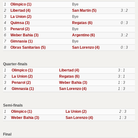
1
Olimpico (1)
Bye
2
Libertad (4)
San Martin (5)
3 : 2
3
La Union (2)
Bye
4
Quimsa (3)
Regatas (6)
0 : 3
5
Penarol (2)
Bye
6
Weber Bahia (3)
Argentino (6)
3 : 2
7
Gimnasia (1)
Bye
8
Obras Sanitarias (5)
San Lorenzo (4)
0 : 3
Quarter-finals
1
Olimpico (1)
Libertad (4)
3 : 1
2
La Union (2)
Regatas (6)
3 : 1
3
Penarol (2)
Weber Bahia (3)
1 : 3
4
Gimnasia (1)
San Lorenzo (4)
1 : 3
Semi-finals
1
Olimpico (1)
La Union (2)
2 : 3
2
Weber Bahia (3)
San Lorenzo (4)
1 : 3
Final