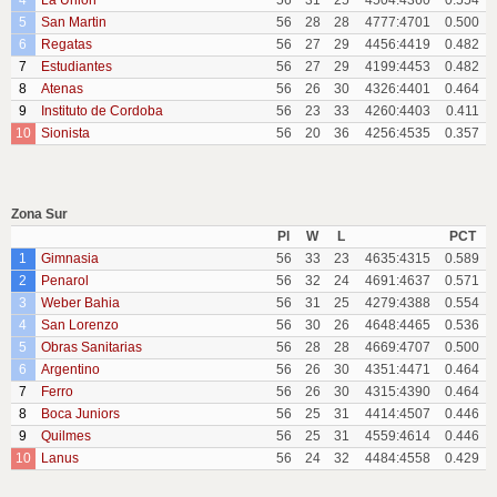
4
La Union
56
31
25
4504:4360
0.554
5
San Martin
56
28
28
4777:4701
0.500
6
Regatas
56
27
29
4456:4419
0.482
7
Estudiantes
56
27
29
4199:4453
0.482
8
Atenas
56
26
30
4326:4401
0.464
9
Instituto de Cordoba
56
23
33
4260:4403
0.411
10
Sionista
56
20
36
4256:4535
0.357
Zona Sur
Pl
W
L
PCT
1
Gimnasia
56
33
23
4635:4315
0.589
2
Penarol
56
32
24
4691:4637
0.571
3
Weber Bahia
56
31
25
4279:4388
0.554
4
San Lorenzo
56
30
26
4648:4465
0.536
5
Obras Sanitarias
56
28
28
4669:4707
0.500
6
Argentino
56
26
30
4351:4471
0.464
7
Ferro
56
26
30
4315:4390
0.464
8
Boca Juniors
56
25
31
4414:4507
0.446
9
Quilmes
56
25
31
4559:4614
0.446
10
Lanus
56
24
32
4484:4558
0.429