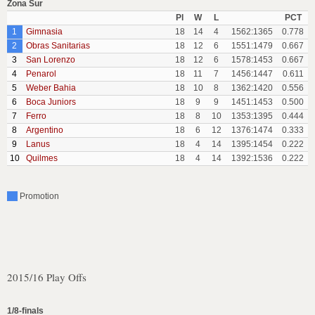
Zona Sur
Pl
W
L
PCT
1
Gimnasia
18
14
4
1562:1365
0.778
2
Obras Sanitarias
18
12
6
1551:1479
0.667
3
San Lorenzo
18
12
6
1578:1453
0.667
4
Penarol
18
11
7
1456:1447
0.611
5
Weber Bahia
18
10
8
1362:1420
0.556
6
Boca Juniors
18
9
9
1451:1453
0.500
7
Ferro
18
8
10
1353:1395
0.444
8
Argentino
18
6
12
1376:1474
0.333
9
Lanus
18
4
14
1395:1454
0.222
10
Quilmes
18
4
14
1392:1536
0.222
Promotion
2015/16 Play Offs
1/8-finals