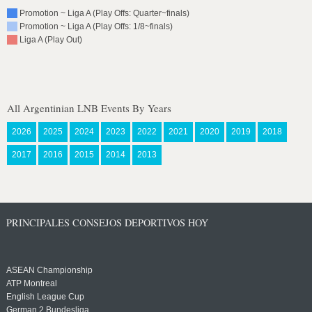
Promotion ~ Liga A (Play Offs: Quarter~finals)
Promotion ~ Liga A (Play Offs: 1/8~finals)
Liga A (Play Out)
All Argentinian LNB Events By Years
2026
2025
2024
2023
2022
2021
2020
2019
2018
2017
2016
2015
2014
2013
PRINCIPALES CONSEJOS DEPORTIVOS HOY
ASEAN Championship
ATP Montreal
English League Cup
German 2 Bundesliga