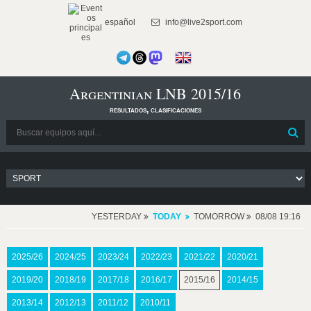
español
info@live2sport.com
Argentinian LNB 2015/16
resultados, clasificaciones
YESTERDAY
TODAY
TOMORROW
08/08 19:16
2025/26
2024/25
2023/24
2022/23
2021/22
2020/21
2019/20
2018/19
2017/18
2016/17
2015/16
2014/15
2013/14
2012/13
2011/12
2010/11