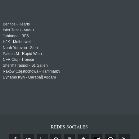
Benfica - Hearts
Inter Turku - Vaduz
Jablonec - RFS
HJK - Motherwell
Noah Yerevan - Sion
Paide LM - Rapid Wien
CFR Cluj - Tromsø
Sheriff Tiraspol - St. Gallen
Raków Częstochowa - Hammarby
Dynamo Kyiv - Qarabağ Agdam
REDES SOCIALES