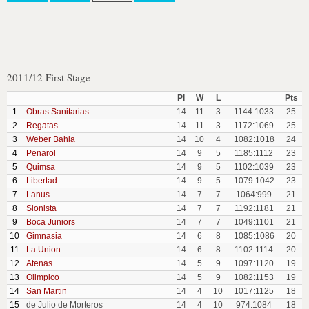
2011/12 First Stage
Pl
W
L
Pts
1
Obras Sanitarias
14
11
3
1144:1033
25
2
Regatas
14
11
3
1172:1069
25
3
Weber Bahia
14
10
4
1082:1018
24
4
Penarol
14
9
5
1185:1112
23
5
Quimsa
14
9
5
1102:1039
23
6
Libertad
14
9
5
1079:1042
23
7
Lanus
14
7
7
1064:999
21
8
Sionista
14
7
7
1192:1181
21
9
Boca Juniors
14
7
7
1049:1101
21
10
Gimnasia
14
6
8
1085:1086
20
11
La Union
14
6
8
1102:1114
20
12
Atenas
14
5
9
1097:1120
19
13
Olimpico
14
5
9
1082:1153
19
14
San Martin
14
4
10
1017:1125
18
15
de Julio de Morteros
14
4
10
974:1084
18