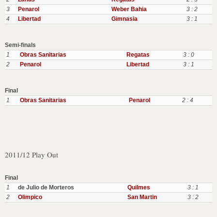
3
Penarol
Weber Bahia
3 : 2
4
Libertad
Gimnasia
3 : 1
Semi-finals
1
Obras Sanitarias
Regatas
3 : 0
2
Penarol
Libertad
3 : 1
Final
1
Obras Sanitarias
Penarol
2 : 4
2011/12 Play Out
Final
1
de Julio de Morteros
Quilmes
3 : 1
2
Olimpico
San Martin
3 : 2