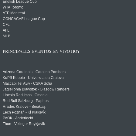
English League Cup
WTA Toronto
ATP Montreal
CONCACAF League Cup
CFL
AFL
MLB
PRINCIPALES EVENTOS EN VIVO HOY
Arizona Cardinals - Carolina Panthers
KuPS Kuopio - Universitatea Craiova
Maccabi Tel Aviv - CSKA Sofia
Jagiellonia Białystok - Glasgow Rangers
Lincoln Red Imps - Omonia
Red Bull Salzburg - Paphos
Hradec Králové - Beşiktaş
Lech Poznań - KÍ Klaksvík
PAOK - Anderlecht
Thun - Vikingur Reykjavik