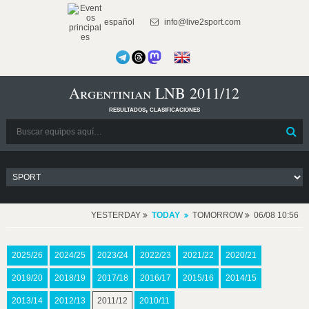
español
info@live2sport.com
Argentinian LNB 2011/12
resultados, clasificaciones
YESTERDAY
TODAY
TOMORROW
06/08 10:56
2025/26
2024/25
2023/24
2022/23
2021/22
2020/21
2019/20
2018/19
2017/18
2016/17
2015/16
2014/15
2013/14
2012/13
2011/12
2010/11