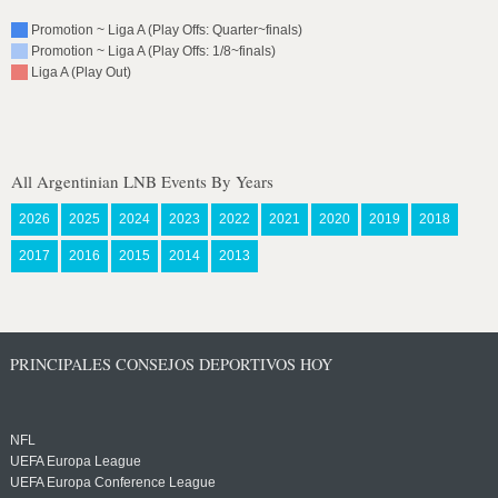
Promotion ~ Liga A (Play Offs: Quarter~finals)
Promotion ~ Liga A (Play Offs: 1/8~finals)
Liga A (Play Out)
All Argentinian LNB Events By Years
2026
2025
2024
2023
2022
2021
2020
2019
2018
2017
2016
2015
2014
2013
PRINCIPALES CONSEJOS DEPORTIVOS HOY
NFL
UEFA Europa League
UEFA Europa Conference League