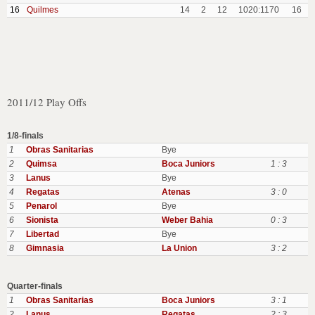
16
Quilmes
14
2
12
1020:1170
16
2011/12 Play Offs
1/8-finals
1
Obras Sanitarias
Bye
2
Quimsa
Boca Juniors
1 : 3
3
Lanus
Bye
4
Regatas
Atenas
3 : 0
5
Penarol
Bye
6
Sionista
Weber Bahia
0 : 3
7
Libertad
Bye
8
Gimnasia
La Union
3 : 2
Quarter-finals
1
Obras Sanitarias
Boca Juniors
3 : 1
2
Lanus
Regatas
2 : 3