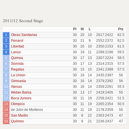
2011/12 Second Stage
Pl
W
L
Pts
1
Obras Sanitarias
30
20
10
2617:2422
62.5
2
Penarol
30
21
9
2552:2372
62.5
3
Libertad
30
20
10
2350:2153
61.5
4
Lanus
30
19
11
2289:2198
59.5
5
Quimsa
30
17
13
2307:2224
58.5
6
Sionista
30
17
13
2314:2315
57.5
7
Regatas
30
15
15
2341:2389
57.5
8
La Union
30
16
14
2435:2397
56
9
Gimnasia
30
16
14
2379:2392
56
10
Atenas
30
16
14
2359:2291
55.5
11
Weber Bahia
30
13
17
2419:2405
55
12
Boca Juniors
30
11
19
2258:2421
51.5
13
Olimpico
30
11
19
2265:2354
50.5
14
de Julio de Morteros
30
11
19
2178:2359
50
15
San Martin
30
8
22
2303:2473
47
16
Quilmes
30
9
21
2236:2437
47