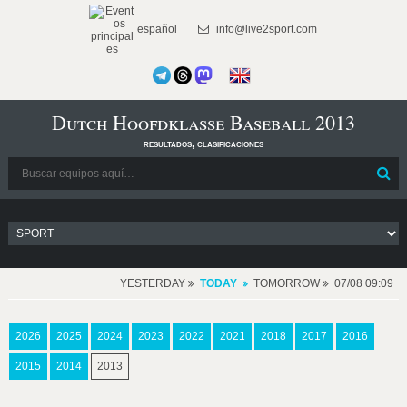
español
info@live2sport.com
Dutch Hoofdklasse Baseball 2013
resultados, clasificaciones
YESTERDAY
TODAY
TOMORROW
07/08 09:09
2026
2025
2024
2023
2022
2021
2018
2017
2016
2015
2014
2013