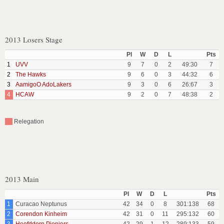
2013 Losers Stage
Pl
W
D
L
Pts
1
UVV
9
7
0
2
49:30
7
2
The Hawks
9
6
0
3
44:32
6
3
AamigoO AdoLakers
9
3
0
6
26:67
3
4
HCAW
9
2
0
7
48:38
2
Relegation
2013 Main
Pl
W
D
L
Pts
1
Curacao Neptunus
42
34
0
8
301:138
68
2
Corendon Kinheim
42
31
0
11
295:132
60