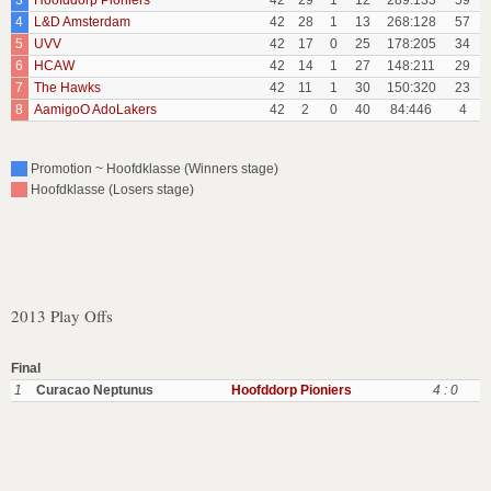
3
Hoofddorp Pioniers
42
29
1
12
289:133
59
4
L&D Amsterdam
42
28
1
13
268:128
57
5
UVV
42
17
0
25
178:205
34
6
HCAW
42
14
1
27
148:211
29
7
The Hawks
42
11
1
30
150:320
23
8
AamigoO AdoLakers
42
2
0
40
84:446
4
Promotion ~ Hoofdklasse (Winners stage)
Hoofdklasse (Losers stage)
2013 Play Offs
Final
1
Curacao Neptunus
Hoofddorp Pioniers
4 : 0