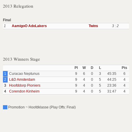
2013 Relegation
Final
1
AamigoO AdoLakers
Twins
3 : 2
2013 Winners Stage
Pl
W
D
L
Pts
1
Curacao Neptunus
9
6
0
3
45:35
6
2
L&D Amsterdam
9
4
0
5
44:25
4
3
Hoofddorp Pioniers
9
4
0
5
23:36
4
4
Corendon Kinheim
9
4
0
5
31:47
4
Promotion ~ Hoofdklasse (Play Offs: Final)