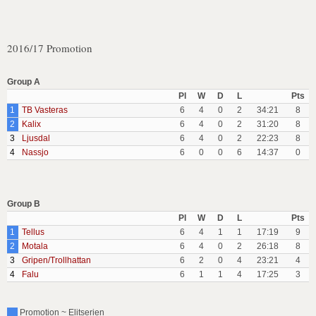
2016/17 Promotion
Group A
Pl
W
D
L
Pts
1
TB Vasteras
6
4
0
2
34:21
8
2
Kalix
6
4
0
2
31:20
8
3
Ljusdal
6
4
0
2
22:23
8
4
Nassjo
6
0
0
6
14:37
0
Group B
Pl
W
D
L
Pts
1
Tellus
6
4
1
1
17:19
9
2
Motala
6
4
0
2
26:18
8
3
Gripen/Trollhattan
6
2
0
4
23:21
4
4
Falu
6
1
1
4
17:25
3
Promotion ~ Elitserien