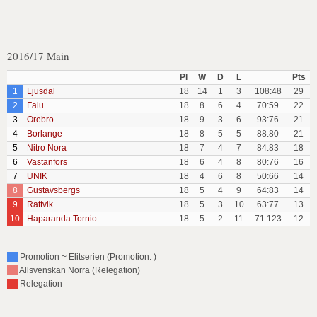
2016/17 Main
Pl
W
D
L
Pts
1
Ljusdal
18
14
1
3
108:48
29
2
Falu
18
8
6
4
70:59
22
3
Orebro
18
9
3
6
93:76
21
4
Borlange
18
8
5
5
88:80
21
5
Nitro Nora
18
7
4
7
84:83
18
6
Vastanfors
18
6
4
8
80:76
16
7
UNIK
18
4
6
8
50:66
14
8
Gustavsbergs
18
5
4
9
64:83
14
9
Rattvik
18
5
3
10
63:77
13
10
Haparanda Tornio
18
5
2
11
71:123
12
Promotion ~ Elitserien (Promotion: )
Allsvenskan Norra (Relegation)
Relegation