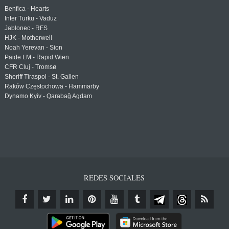
Benfica - Hearts
Inter Turku - Vaduz
Jablonec - RFS
HJK - Motherwell
Noah Yerevan - Sion
Paide LM - Rapid Wien
CFR Cluj - Tromsø
Sheriff Tiraspol - St. Gallen
Raków Częstochowa - Hammarby
Dynamo Kyiv - Qarabağ Agdam
REDES SOCIALES