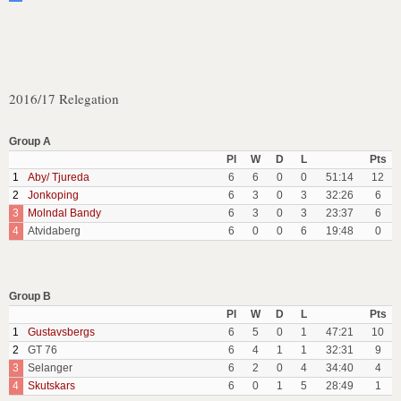
2016/17 Relegation
Group A
Pl
W
D
L
Pts
1
Aby/ Tjureda
6
6
0
0
51:14
12
2
Jonkoping
6
3
0
3
32:26
6
3
Molndal Bandy
6
3
0
3
23:37
6
4
Atvidaberg
6
0
0
6
19:48
0
Group B
Pl
W
D
L
Pts
1
Gustavsbergs
6
5
0
1
47:21
10
2
GT 76
6
4
1
1
32:31
9
3
Selanger
6
2
0
4
34:40
4
4
Skutskars
6
0
1
5
28:49
1