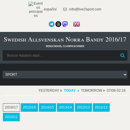
español
info@live2sport.com
Swedish Allsvenskan Norra Bandy 2016/17
resultados, clasificaciones
YESTERDAY
TODAY
TOMORROW
07/08 02:16
2016/17
2015/16
2014/15
2013/14
2012/13
2011/12
2010/11