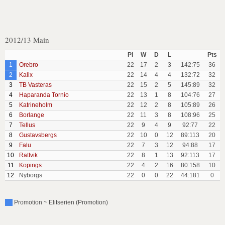
2012/13 Main
Pl
W
D
L
Pts
1
Orebro
22
17
2
3
142:75
36
2
Kalix
22
14
4
4
132:72
32
3
TB Vasteras
22
15
2
5
145:89
32
4
Haparanda Tornio
22
13
1
8
104:76
27
5
Katrineholm
22
12
2
8
105:89
26
6
Borlange
22
11
3
8
108:96
25
7
Tellus
22
9
4
9
92:77
22
8
Gustavsbergs
22
10
0
12
89:113
20
9
Falu
22
7
3
12
94:88
17
10
Rattvik
22
8
1
13
92:113
17
11
Kopings
22
4
2
16
80:158
10
12
Nyborgs
22
0
0
22
44:181
0
Promotion ~ Elitserien (Promotion)