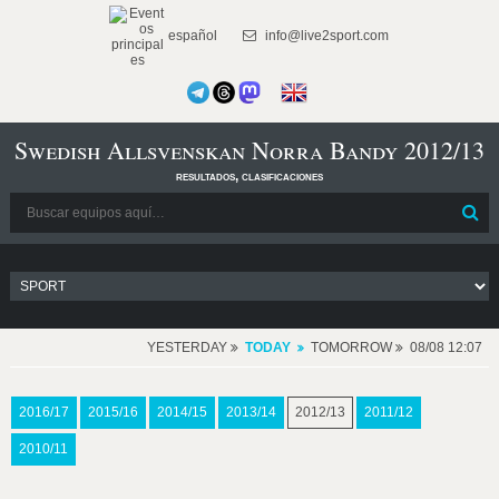
español
info@live2sport.com
Swedish Allsvenskan Norra Bandy 2012/13
resultados, clasificaciones
YESTERDAY
TODAY
TOMORROW
08/08 12:07
2016/17
2015/16
2014/15
2013/14
2012/13
2011/12
2010/11