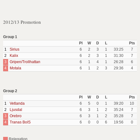
2012/13 Promotion
Group 1
Pl
W
D
L
Pts
1
Sirius
6
2
3
1
33:25
7
2
Kalix
6
2
3
1
31:30
7
3
Gripen/Trollhattan
6
1
4
1
26:28
6
4
Motala
6
1
2
3
29:36
4
Group 2
Pl
W
D
L
Pts
1
Vetlanda
6
5
0
1
39:20
10
2
Ljusdal
6
3
1
2
35:24
7
3
Orebro
6
3
1
2
35:28
7
4
Tranas BoIS
6
0
0
6
19:56
0
Relegation