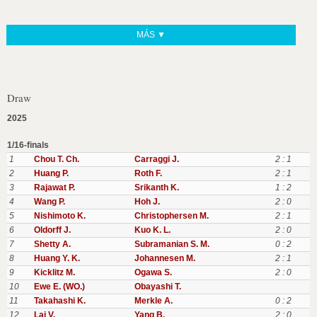
MÁS ▼
Draw
2025
1/16-finals
1
Chou T. Ch.
Carraggi J.
2 : 1
2
Huang P.
Roth F.
2 : 1
3
Rajawat P.
Srikanth K.
1 : 2
4
Wang P.
Hoh J.
2 : 0
5
Nishimoto K.
Christophersen M.
2 : 1
6
Oldorff J.
Kuo K. L.
2 : 0
7
Shetty A.
Subramanian S. M.
0 : 2
8
Huang Y. K.
Johannesen M.
2 : 1
9
Kicklitz M.
Ogawa S.
2 : 0
10
Ewe E. (WO.)
Obayashi T.
11
Takahashi K.
Merkle A.
0 : 2
12
Lai V.
Yang B.
2 : 0