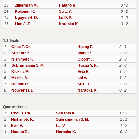
13
Zilberman M.
Hatano R.
0 : 2
14
Koljonen K.
Su L. Y.
0 : 2
15
Nguyen H. D.
Le D. P.
2 : 0
16
Liao J.-F.
Naraoka K.
0 : 2
1/8-finals
1
Chou T. Ch.
Huang P.
2 : 1
2
Srikanth K.
Wang P.
2 : 0
3
Nishimoto K.
Oldorff J.
2 : 0
4
Subramanian S. M.
Huang Y. K.
2 : 0
5
Kicklitz M.
Ewe E.
1 : 2
6
Merkle A.
Lai V.
1 : 2
7
Hatano R.
Su L. Y.
2 : 0
8
Nguyen H. D.
Naraoka K.
0 : 2
Quarter-finals
1
Chou T. Ch.
Srikanth K.
0 : 2
2
Nishimoto K.
Subramanian S. M.
2 : 1
3
Ewe E.
Lai V.
1 : 2
4
Hatano R.
Naraoka K.
0 : 2