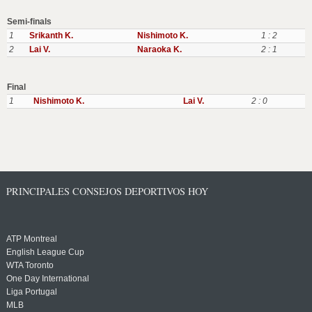
Semi-finals
1
Srikanth K.
Nishimoto K.
1 : 2
2
Lai V.
Naraoka K.
2 : 1
Final
1
Nishimoto K.
Lai V.
2 : 0
PRINCIPALES CONSEJOS DEPORTIVOS HOY
ATP Montreal
English League Cup
WTA Toronto
One Day International
Liga Portugal
MLB