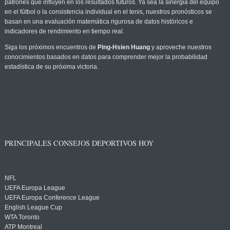
patrones que influyen en los resultados futuros. Ya sea la sinergia del equipo
en el fútbol o la consistencia individual en el tenis, nuestros pronósticos se
basan en una evaluación matemática rigurosa de datos históricos e
indicadores de rendimiento en tiempo real.
Siga los próximos encuentros de
Ping-Hsien Huang
y aproveche nuestros
conocimientos basados en datos para comprender mejor la probabilidad
estadística de su próxima victoria.
PRINCIPALES CONSEJOS DEPORTIVOS HOY
NFL
UEFA Europa League
UEFA Europa Conference League
English League Cup
WTA Toronto
ATP Montreal