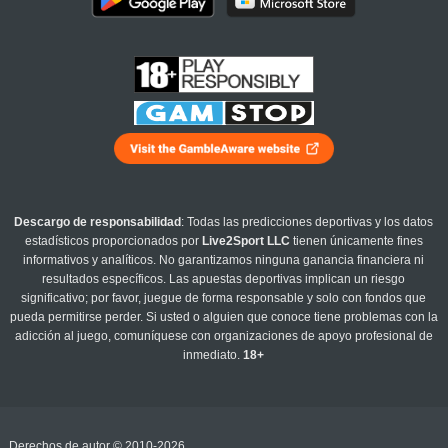
Descargo de responsabilidad
: Todas las predicciones deportivas y los datos
estadísticos proporcionados por
Live2Sport LLC
tienen únicamente fines
informativos y analíticos. No garantizamos ninguna ganancia financiera ni
resultados específicos. Las apuestas deportivas implican un riesgo
significativo; por favor, juegue de forma responsable y solo con fondos que
pueda permitirse perder. Si usted o alguien que conoce tiene problemas con la
adicción al juego, comuníquese con organizaciones de apoyo profesional de
inmediato.
18+
Derechos de autor © 2010-2026