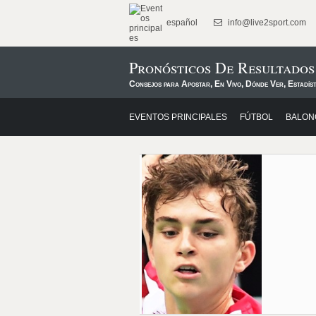
español
info@live2sport.com
Pronósticos De Resultado
Consejos para Apostar, En Vivo, Dónde Ver, Estadíst
EVENTOS PRINCIPALES
FÚTBOL
BALON