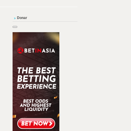
Donar