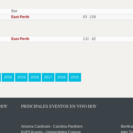
Bye
East Perth
93 : 156
East Perth
131 : 82
2020
2019
2018
2017
2016
2015
 HOY
PRINCIPALES EVENTOS EN VIVO HOY
Arizona Cardinals - Carolina Panthers
Benfica
KuPS Kuopio - Universitatea Craiova
Inter T