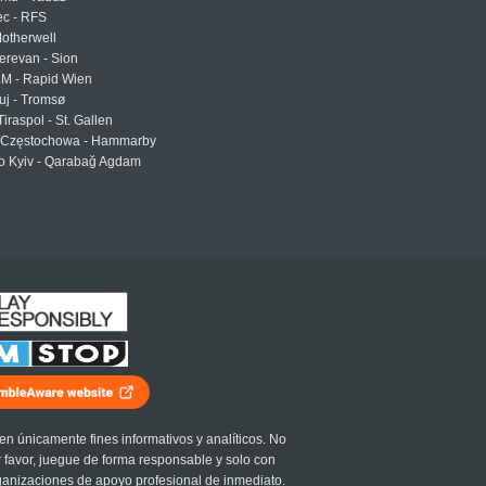
ec - RFS
otherwell
erevan - Sion
LM - Rapid Wien
uj - Tromsø
Tiraspol - St. Gallen
Częstochowa - Hammarby
 Kyiv - Qarabağ Agdam
en únicamente fines informativos y analíticos. No
r favor, juegue de forma responsable y solo con
ganizaciones de apoyo profesional de inmediato.