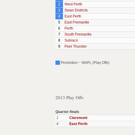
2
West Perth
3
Swan Districts
4
East Perth
5
East Fremantle
6
Perth
7
South Fremantle
8
Subiaco
9
Peel Thunder
Promotion ~ WAFL (Play Offs)
2013 Play Offs
Quarter-finals
1
Claremont
4
East Perth