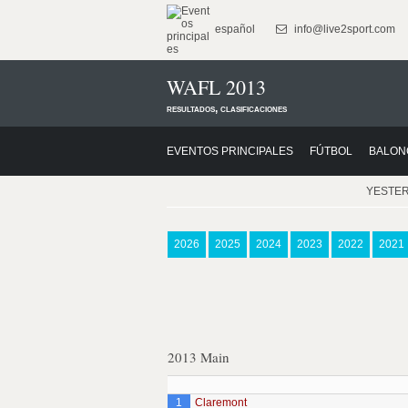
español
info@live2sport.com
WAFL 2013
resultados, clasificaciones
EVENTOS PRINCIPALES
FÚTBOL
BALON
YESTE
2026
2025
2024
2023
2022
2021
2013 Main
1
Claremont