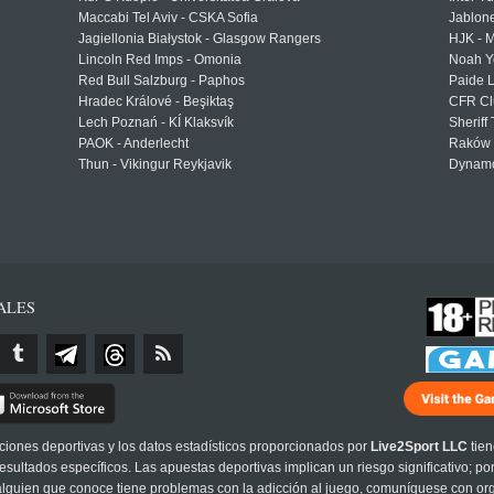
Maccabi Tel Aviv - CSKA Sofia
Jablon
Jagiellonia Białystok - Glasgow Rangers
HJK - M
Lincoln Red Imps - Omonia
Noah Y
Red Bull Salzburg - Paphos
Paide 
Hradec Králové - Beşiktaş
CFR Cl
Lech Poznań - KÍ Klaksvík
Sheriff 
PAOK - Anderlecht
Raków 
Thun - Vikingur Reykjavik
Dynamo
ALES
cciones deportivas y los datos estadísticos proporcionados por
Live2Sport LLC
tien
sultados específicos. Las apuestas deportivas implican un riesgo significativo; po
 alguien que conoce tiene problemas con la adicción al juego, comuníquese con or