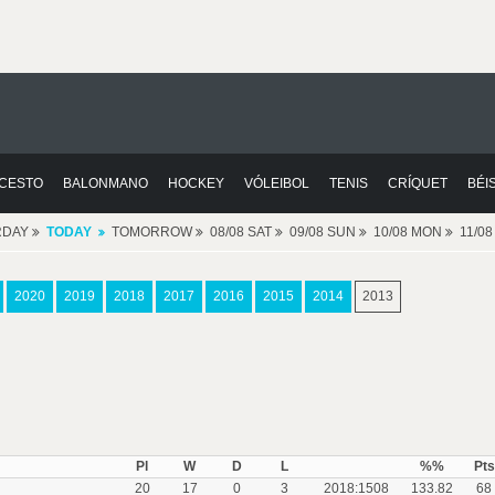
CESTO
BALONMANO
HOCKEY
VÓLEIBOL
TENIS
CRÍQUET
BÉI
RDAY
TODAY
TOMORROW
08/08 SAT
09/08 SUN
10/08 MON
11/0
2020
2019
2018
2017
2016
2015
2014
2013
Pl
W
D
L
%%
Pts
20
17
0
3
2018:1508
133.82
68