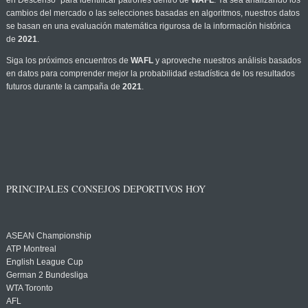
en Descenso" para identificar patrones dentro de
WAFL
. Ya sea analizando los
cambios del mercado o las selecciones basadas en algoritmos, nuestros datos
se basan en una evaluación matemática rigurosa de la información histórica
de
2021
.
Siga los próximos encuentros de
WAFL
y aproveche nuestros análisis basados
en datos para comprender mejor la probabilidad estadística de los resultados
futuros durante la campaña de
2021
.
PRINCIPALES CONSEJOS DEPORTIVOS HOY
ASEAN Championship
ATP Montreal
English League Cup
German 2 Bundesliga
WTA Toronto
AFL