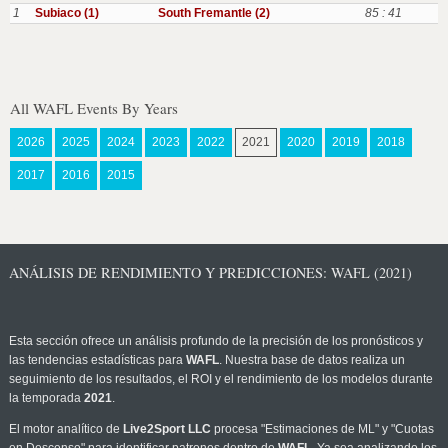
1
Subiaco (1)
South Fremantle (2)
85 : 41
All WAFL Events By Years
2026
2025
2024
2023
2022
2021
2020
2019
2018
2017
2016
2015
ANÁLISIS DE RENDIMIENTO Y PREDICCIONES: WAFL (2021)
Esta sección ofrece un análisis profundo de la precisión de los pronósticos y
las tendencias estadísticas para
WAFL
. Nuestra base de datos realiza un
seguimiento de los resultados, el ROI y el rendimiento de los modelos durante
la temporada
2021
.
El motor analítico de
Live2Sport LLC
procesa "Estimaciones de ML" y "Cuotas