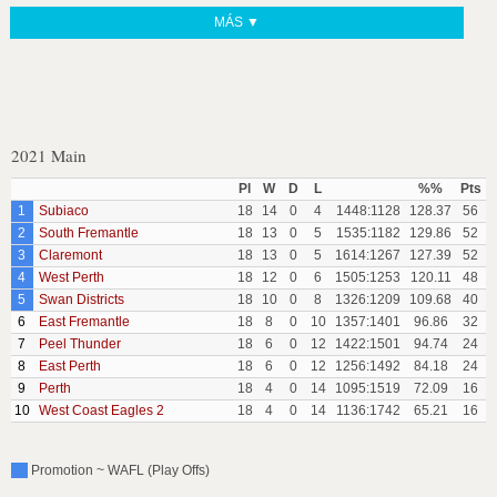
MÁS ▼
2021 Main
Pl
W
D
L
%%
Pts
1
Subiaco
18
14
0
4
1448:1128
128.37
56
2
South Fremantle
18
13
0
5
1535:1182
129.86
52
3
Claremont
18
13
0
5
1614:1267
127.39
52
4
West Perth
18
12
0
6
1505:1253
120.11
48
5
Swan Districts
18
10
0
8
1326:1209
109.68
40
6
East Fremantle
18
8
0
10
1357:1401
96.86
32
7
Peel Thunder
18
6
0
12
1422:1501
94.74
24
8
East Perth
18
6
0
12
1256:1492
84.18
24
9
Perth
18
4
0
14
1095:1519
72.09
16
10
West Coast Eagles 2
18
4
0
14
1136:1742
65.21
16
Promotion ~ WAFL (Play Offs)