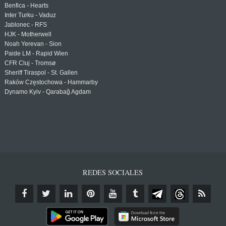
Benfica - Hearts
Inter Turku - Vaduz
Jablonec - RFS
HJK - Motherwell
Noah Yerevan - Sion
Paide LM - Rapid Wien
CFR Cluj - Tromsø
Sheriff Tiraspol - St. Gallen
Raków Częstochowa - Hammarby
Dynamo Kyiv - Qarabağ Agdam
REDES SOCIALES