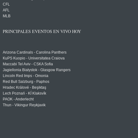
CFL
AFL
MLB
PRINCIPALES EVENTOS EN VIVO HOY
Arizona Cardinals - Carolina Panthers
KuPS Kuopio - Universitatea Craiova
Maccabi Tel Aviv - CSKA Sofia
Jagiellonia Białystok - Glasgow Rangers
Lincoln Red Imps - Omonia
Red Bull Salzburg - Paphos
Hradec Králové - Beşiktaş
Lech Poznań - KÍ Klaksvík
PAOK - Anderlecht
Thun - Vikingur Reykjavik