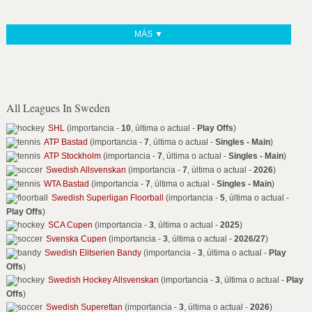
MÁS ▼
All Leagues In Sweden
SHL
(importancia -
10
, última o actual -
Play Offs
)
ATP Bastad
(importancia -
7
, última o actual -
Singles - Main
)
ATP Stockholm
(importancia -
7
, última o actual -
Singles - Main
)
Swedish Allsvenskan
(importancia -
7
, última o actual -
2026
)
WTA Bastad
(importancia -
7
, última o actual -
Singles - Main
)
Swedish Superligan Floorball
(importancia -
5
, última o actual -
Play Offs
)
SCA Cupen
(importancia -
3
, última o actual -
2025
)
Svenska Cupen
(importancia -
3
, última o actual -
2026/27
)
Swedish Elitserien Bandy
(importancia -
3
, última o actual -
Play
Offs
)
Swedish Hockey Allsvenskan
(importancia -
3
, última o actual -
Play
Offs
)
Swedish Superettan
(importancia -
3
, última o actual -
2026
)