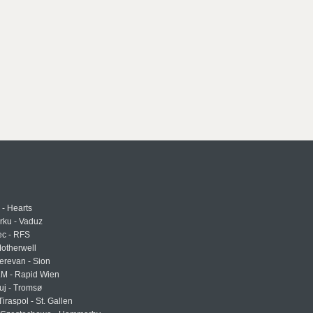
 - Hearts
urku - Vaduz
ec - RFS
otherwell
erevan - Sion
LM - Rapid Wien
uj - Tromsø
Tiraspol - St. Gallen