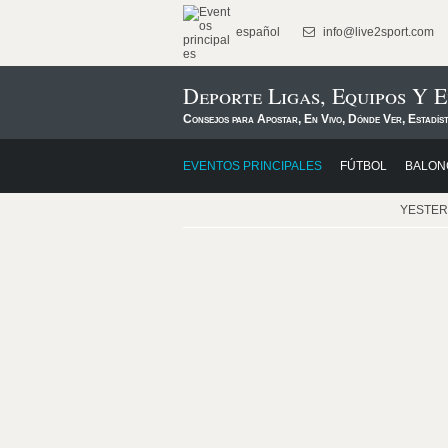
español
info@live2sport.com
Deporte Ligas, Equipos Y 
Consejos para Apostar, En Vivo, Dónde Ver, Estadís
EVENTOS PRINCIPALES
FÚTBOL
BALON
YESTE