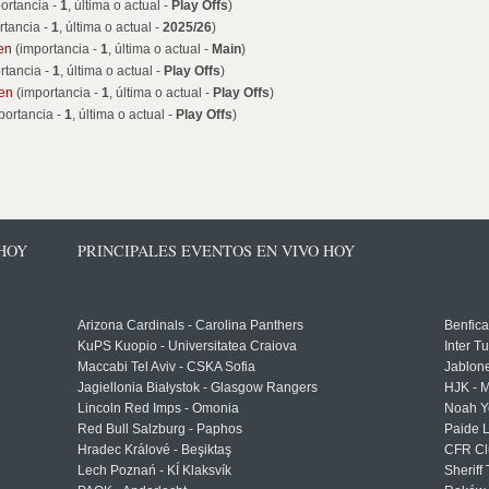
ortancia -
1
, última o actual -
Play Offs
)
rtancia -
1
, última o actual -
2025/26
)
en
(importancia -
1
, última o actual -
Main
)
rtancia -
1
, última o actual -
Play Offs
)
men
(importancia -
1
, última o actual -
Play Offs
)
portancia -
1
, última o actual -
Play Offs
)
 HOY
PRINCIPALES EVENTOS EN VIVO HOY
Arizona Cardinals - Carolina Panthers
Benfica
KuPS Kuopio - Universitatea Craiova
Inter T
Maccabi Tel Aviv - CSKA Sofia
Jablon
Jagiellonia Białystok - Glasgow Rangers
HJK - M
Lincoln Red Imps - Omonia
Noah Y
Red Bull Salzburg - Paphos
Paide 
Hradec Králové - Beşiktaş
CFR Cl
Lech Poznań - KÍ Klaksvík
Sheriff 