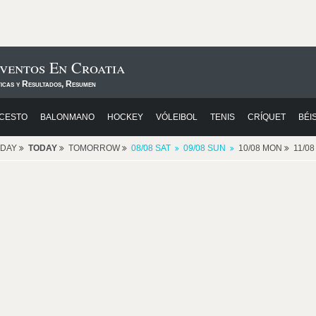
Eventos En Croatia
ticas y Resultados, Resumen
CESTO
BALONMANO
HOCKEY
VÓLEIBOL
TENIS
CRÍQUET
BÉI
RDAY
TODAY
TOMORROW
08/08 SAT
09/08 SUN
10/08 MON
11/0