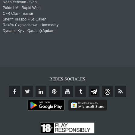
Noah Yerevan - Sion
Paide LM - Rapid Wien
CFR Cluj - Tromsø
Sheriff Tiraspol - St. Gallen
Raków Częstochowa - Hammarby
Dynamo Kyiv - Qarabağ Agdam
REDES SOCIALES