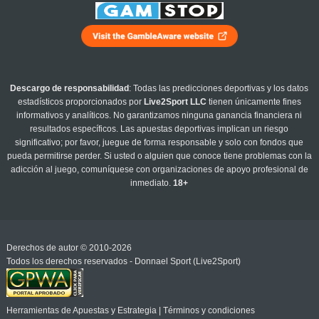
Descargo de responsabilidad
: Todas las predicciones deportivas y los datos
estadísticos proporcionados por
Live2Sport LLC
tienen únicamente fines
informativos y analíticos. No garantizamos ninguna ganancia financiera ni
resultados específicos. Las apuestas deportivas implican un riesgo
significativo; por favor, juegue de forma responsable y solo con fondos que
pueda permitirse perder. Si usted o alguien que conoce tiene problemas con la
adicción al juego, comuníquese con organizaciones de apoyo profesional de
inmediato.
18+
Derechos de autor © 2010-2026
Todos los derechos reservados - Donnael Sport (Live2Sport)
Herramientas de Apuestas y Estrategia
|
Términos y condiciones