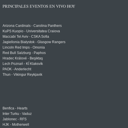
PRINCIPALES EVENTOS EN VIVO HOY
Arizona Cardinals - Carolina Panthers
KuPS Kuopio - Universitatea Craiova
Maccabi Tel Aviv - CSKA Sofia
Jagiellonia Białystok - Glasgow Rangers
Lincoln Red Imps - Omonia
Red Bull Salzburg - Paphos
Hradec Králové - Beşiktaş
Lech Poznań - KÍ Klaksvík
PAOK - Anderlecht
Thun - Vikingur Reykjavik
Benfica - Hearts
Inter Turku - Vaduz
Jablonec - RFS
HJK - Motherwell