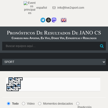
español
info@live2sport.com
Pronósticos De Resultados De JANO CS
Consejos para Apostar, En Vivo, Dónde Ver, Estadísticas y Resultados
Todo
Video
Momentos destacados
Predicción