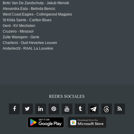
Botic Van De Zandschulp - Jakub Mensik
Alexandra Eala - Belinda Bencic
West Coast Eagles - Collingwood Magpies
St Kilda Saints - Carlton Blues
Gent - KV Mechelen
Cruzeiro - Mirassol
Zulte Waregem - Genk
Charleroi - Oud-Heverlee Leuven
Anderlecht - RAAL La Louvière
REDES SOCIALES