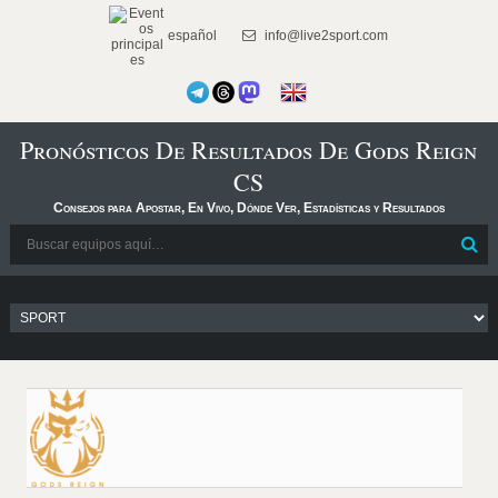
español
info@live2sport.com
Pronósticos De Resultados De Gods Reign
CS
Consejos para Apostar, En Vivo, Dónde Ver, Estadísticas y Resultados