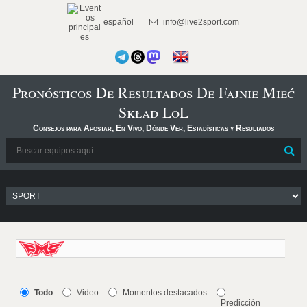
español
info@live2sport.com
Pronósticos De Resultados De Fajnie Mieć
Skład LoL
Consejos para Apostar, En Vivo, Dónde Ver, Estadísticas y Resultados
Todo
Video
Momentos destacados
Predicción