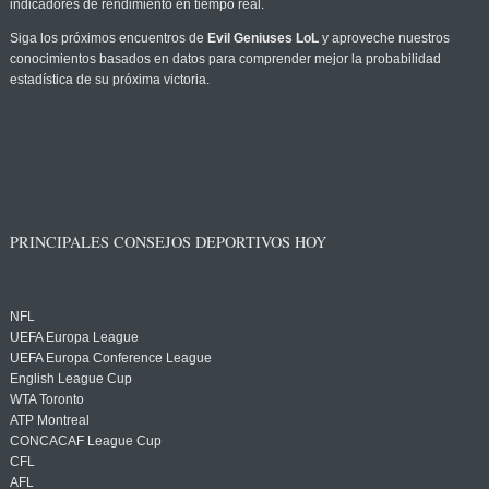
indicadores de rendimiento en tiempo real.
Siga los próximos encuentros de
Evil Geniuses LoL
y aproveche nuestros
conocimientos basados en datos para comprender mejor la probabilidad
estadística de su próxima victoria.
PRINCIPALES CONSEJOS DEPORTIVOS HOY
NFL
UEFA Europa League
UEFA Europa Conference League
English League Cup
WTA Toronto
ATP Montreal
CONCACAF League Cup
CFL
AFL