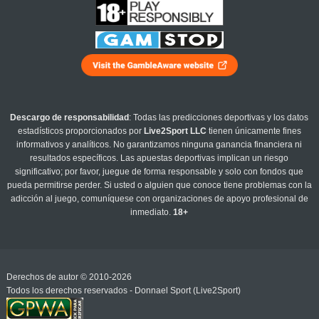
Descargo de responsabilidad
: Todas las predicciones deportivas y los datos
estadísticos proporcionados por
Live2Sport LLC
tienen únicamente fines
informativos y analíticos. No garantizamos ninguna ganancia financiera ni
resultados específicos. Las apuestas deportivas implican un riesgo
significativo; por favor, juegue de forma responsable y solo con fondos que
pueda permitirse perder. Si usted o alguien que conoce tiene problemas con la
adicción al juego, comuníquese con organizaciones de apoyo profesional de
inmediato.
18+
Derechos de autor © 2010-2026
Todos los derechos reservados - Donnael Sport (Live2Sport)